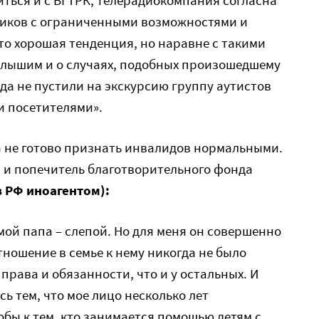
иться и с ВГТРК, телерадиокомпания согласна
дников с ограниченными возможностями и
Это хорошая тенденция, но наравне с такими
лышим и о случаях, подобных произошедшему
да не пустили на экскурсию группу аутистов
 посетителями».
а не готово признать инвалидов нормальными.
 и попечитель благотворительного фонда
в РФ иноагентом):
мой папа – слепой. Но для меня он совершенно
тношение в семье к нему никогда не было
 права и обязанности, что и у остальных. И
сь тем, что мое лицо несколько лет
обы к тем, кто занимается помощью детям с