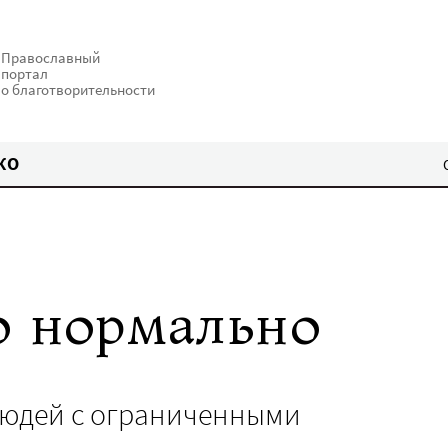
Православный
портал
о благотворительности
КО
о нормально
людей с ограниченными