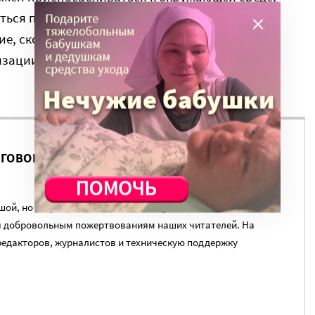
ься под него, пока же у нас инвалидность уже
ие, сколько социальное. Мы быстро проходим
зации, а надо двигаться дальше – к
ЗГОВОР НА ЭТУ ТЕМУ ПРОДОЛЖИЛСЯ?
ой, но регулярный платеж в пользу нашего сайта.
я добровольным пожертвованиям наших читателей. На
редакторов, журналистов и техническую поддержку