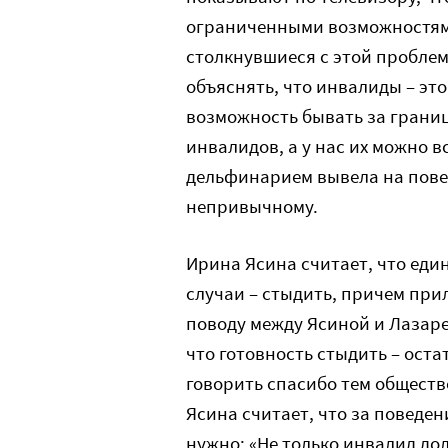
ограниченными возможностями
столкнувшиеся с этой пробле
объяснять, что инвалиды – эт
возможность бывать за границ
инвалидов, а у нас их можно в
дельфинарием вывела на повер
непривычному.
Ирина Ясина считает, что ед
случаи – стыдить, причем пр
поводу между Ясиной и Лазаре
что готовность стыдить – оста
говорить спасибо тем обществ
Ясина считает, что за поведе
нужно: «Не только инвалид до