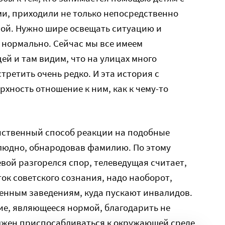
, приходили не только непосредственно
мой. Нужно шире освещать ситуацию и
о нормально. Сейчас мы все имеем
ей и там видим, что на улицах много
стретить очень редко. И эта история с
хность отношение к ним, как к чему-то
инственный способ реакции на подобные
илюдно, обнародовав фамилию. По этому
вой разгорелся спор, телеведущая считает,
ток советского сознания, надо наоборот,
енным заведениям, куда пускают инвалидов.
ние, являющееся нормой, благодарить не
лжен приспосабливаться к окружающей среде,