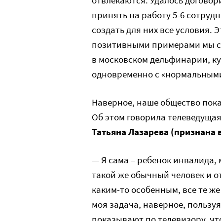
отвлекаются. Удалось договор
принять на работу 5-6 сотру
создать для них все условия. 
позитивными примерами мы с
в московском дельфинарии, ку
одновременно с «нормальными
Наверное, наше общество пок
Об этом говорила телеведущая
Татьяна Лазарева (признана 
— Я сама – ребенок инвалида, 
такой же обычный человек и о
каким-то особенным, все те же
моя задача, наверное, пользуя
показывают по телевизору, чт