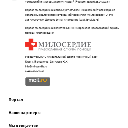
технологий и массовых коммуникаций (Роскомнадзор) 25.04.2014 г.
Портал Милосердие.ru использует объявления и веб-сайт для сбора не
облагаемых налогом пожертвований через РОО «Милосердие», ОГРН
1057700014679, Целевое финансирование (010), (140), (171)
Портал Милосердие.ru является одним из проектов Православной службы
помощи «Милосердие»
Учредитель: АНО «Издательский центр «Нескучный сад»
Главный редактор: Данилова Ю.К.
info@miloserdie.ru
8-499-350-05-95
Портал
Наши партнеры
Мы в соц.сетях