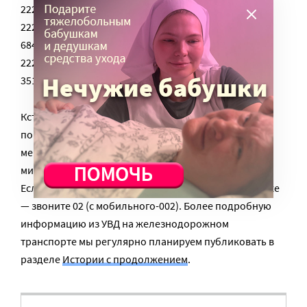
222-78-10 — Таганская
222-75-78 — Арбатско-Покровская
684-99-49 — Калужско-Рижская
222-11-83 — Серпуховско-Тимирязевская
351-80-91 — Марьинско-Чкаловская
Кстати, Вы заметили, что в последнее время
попрошаек в метро практически стало намного
меньше. Значит, наши общие усилия — общества и
милиции ненапрасны!
Если Вы видете попрошайку с ребенком в электричке
— звоните 02 (с мобильного-002). Более подробную
информацию из УВД на железнодорожном
транспорте мы регулярно планируем публиковать в
разделе
Истории с продолжением
.