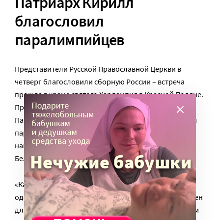
Патриарх Кирилл
благословил
паралимпийцев
Представители Русской Православной Церкви в
четверг благословили сборную России – встреча
прошла в храме святого Харлампия в Красной Поляне.
Протоиерей Всеволод Чаплин огласил напутствие
Патриарха Московского и всея Руси Кирилла членам
паралимпийской сборной, благословил и
напутствовал спортсменов сборных России и
Белоруссии.
«Каждый из вас уже сумел преодолеть свой недуг и
одержать победу над собой. Ваш пример очень важен
для всего российского общества. От души желаю вам