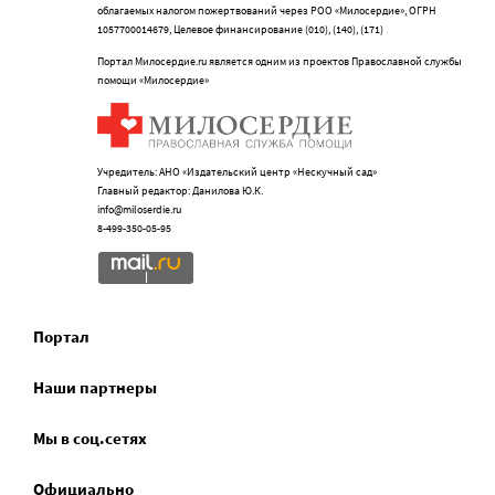
облагаемых налогом пожертвований через РОО «Милосердие», ОГРН
1057700014679, Целевое финансирование (010), (140), (171)
Портал Милосердие.ru является одним из проектов Православной службы
помощи «Милосердие»
Учредитель: АНО «Издательский центр «Нескучный сад»
Главный редактор: Данилова Ю.К.
info@miloserdie.ru
8-499-350-05-95
Портал
Наши партнеры
Мы в соц.сетях
Официально