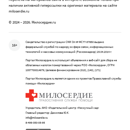
наличии активной гиперссылки на оригинал материала на сайте
miloserdie.ru
© 2024 – 2026. Милосердие.ru
Свидетельство о регистрации СМИ Эл № ФС77-57850 выдано
16+
федеральной службой по надзору в сфере связи, информационных
технологий и массовых коммуникаций (Роскомнадзор) 25.04.2014 г.
Портал Милосердие.ru использует объявления и веб-сайт для сбора не
облагаемых налогом пожертвований через РОО «Милосердие», ОГРН
1057700014679, Целевое финансирование (010), (140), (171)
Портал Милосердие.ru является одним из проектов Православной службы
помощи «Милосердие»
Учредитель: АНО «Издательский центр «Нескучный сад»
Главный редактор: Данилова Ю.К.
info@miloserdie.ru
8-499-350-05-95