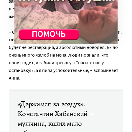
замечает, что сложнее всего оказалось даже не с
деньгами, не с чертежами и красками, а с местными
жителями.
– Они очень неравнодушны именно к этому объекту и,
глядя на наши ремонтные работы, подумали, что это
будет не реставрация, а абсолютный новодел. Было
очень много жалоб на меня. Люди не знали, что
происходит, и забили тревогу: «Спасите нашу
остановку!», а я пила успокоительные, – вспоминает
Анна.
«Держимся за воздух».
Константин Хабенский –
мужчина, каких мало