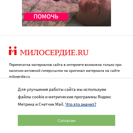
Перепечатка материалов сайта в интернете возможна только при
наличии активной гиперссылки на оригинал материала на сайте
miloserdie.ru
© 2024 – 2026. Милосердие.ru
Для улучшения работы сайта мы используем
файлы cookie и метрические программы Яндекс
Метрика и Счетчик Mail.
Что это значит?
Свидетельство о регистрации СМИ Эл № ФС77-57850 выдано
16+
федеральной службой по надзору в сфере связи, информационных
технологий и массовых коммуникаций (Роскомнадзор) 25.04.2014 г.
Согласен
Портал Милосердие.ru использует объявления и веб-сайт для сбора не
облагаемых налогом пожертвований через РОО «Милосердие», ОГРН