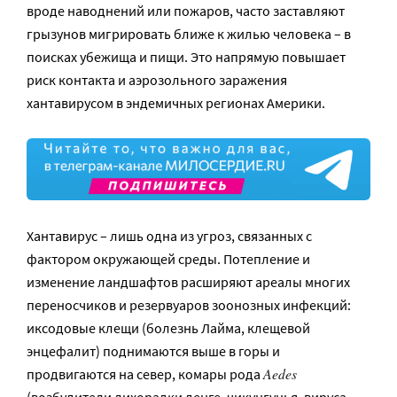
вроде наводнений или пожаров, часто заставляют
грызунов мигрировать ближе к жилью человека – в
поисках убежища и пищи. Это напрямую повышает
риск контакта и аэрозольного заражения
хантавирусом в эндемичных регионах Америки.
Хантавирус – лишь одна из угроз, связанных с
фактором окружающей среды. Потепление и
изменение ландшафтов расширяют ареалы многих
переносчиков и резервуаров зоонозных инфекций:
иксодовые клещи (болезнь Лайма, клещевой
энцефалит) поднимаются выше в горы и
Aedes
продвигаются на север, комары рода
(возбудители лихорадки денге, чикунгунья, вируса