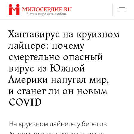
Перейти
к
содержанию
Хантавирус на круизном
лайнере: почему
смертельно опасный
вирус из Южной
Америки напугал мир,
и станет ли он новым
COVID
На круизном лайнере у берегов
Антарктики вспыхнула опасная