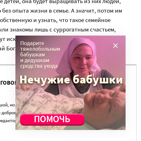
е детей, она будет выращивать из них людей,
 без опыта жизни в семье. А значит, потом им
обственную и узнать, что такое семейное
были знакомы лишь с суррогатным счастьем,
дут исключать возможности такового и для
й Бог.
ЗГОВОР НА ЭТУ ТЕМУ ПРОДОЛЖИЛСЯ?
ой, но регулярный платеж в пользу нашего сайта.
я добровольным пожертвованиям наших читателей. На
редакторов, журналистов и техническую поддержку