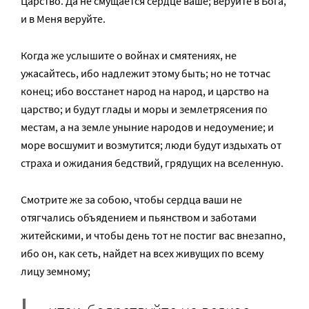
Царство. Да не смущается сердце ваше; веруйте в Бога,
и в Меня веруйте.
Когда же услышите о войнах и смятениях, не
ужасайтесь, ибо надлежит этому быть; но не тотчас
конец; ибо восстанет народ на народ, и царство на
царство; и будут глады и моры и землетрясения по
местам, а на земле уныние народов и недоумение; и
море восшумит и возмутится; люди будут издыхать от
страха и ожидания бедствий, грядущих на вселенную.
Смотрите же за собою, чтобы сердца ваши не
отягчались объядением и пьянством и заботами
житейскими, и чтобы день тот не постиг вас внезапно,
ибо он, как сеть, найдет на всех живущих по всему
лицу земному;