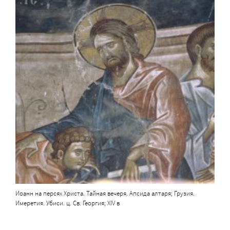
Иоанн на персях Христа. Тайная вечеря. Апсида алтаря; Грузия.
Имеретия. Убиси. ц. Св. Георгия; XIV в