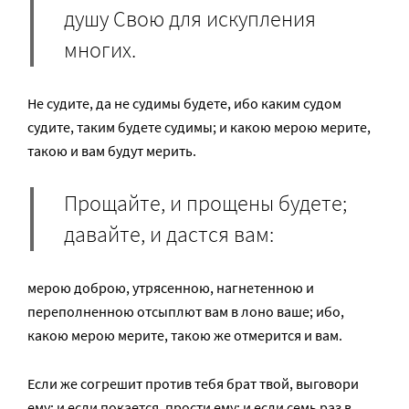
душу Свою для искупления
многих.
Не судите, да не судимы будете, ибо каким судом
судите, таким будете судимы; и какою мерою мерите,
такою и вам будут мерить.
Прощайте, и прощены будете;
давайте, и дастся вам:
мерою доброю, утрясенною, нагнетенною и
переполненною отсыплют вам в лоно ваше; ибо,
какою мерою мерите, такою же отмерится и вам.
Если же согрешит против тебя брат твой, выговори
ему; и если покается, прости ему; и если семь раз в