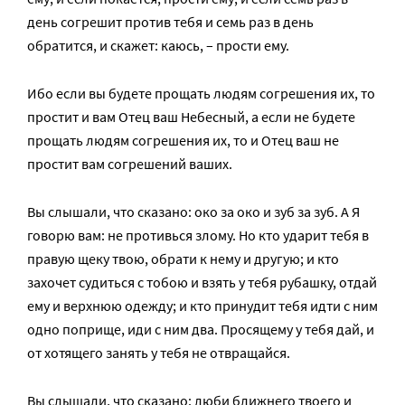
день согрешит против тебя и семь раз в день
обратится, и скажет: каюсь, – прости ему.
Ибо если вы будете прощать людям согрешения их, то
простит и вам Отец ваш Небесный, а если не будете
прощать людям согрешения их, то и Отец ваш не
простит вам согрешений ваших.
Вы слышали, что сказано: око за око и зуб за зуб. А Я
говорю вам: не противься злому. Но кто ударит тебя в
правую щеку твою, обрати к нему и другую; и кто
захочет судиться с тобою и взять у тебя рубашку, отдай
ему и верхнюю одежду; и кто принудит тебя идти с ним
одно поприще, иди с ним два. Просящему у тебя дай, и
от хотящего занять у тебя не отвращайся.
Вы слышали, что сказано: люби ближнего твоего и