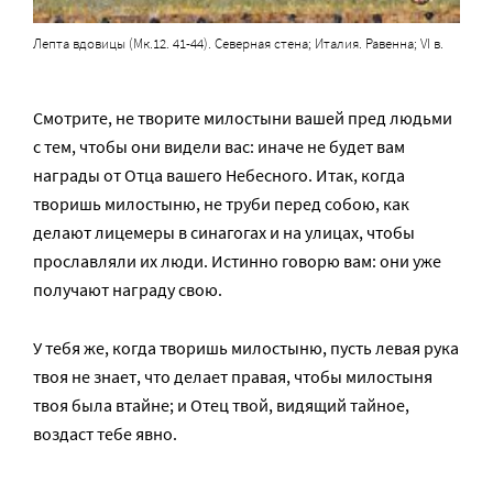
Лепта вдовицы (Мк.12. 41-44). Северная стена; Италия. Равенна; VI в.
Смотрите, не творите милостыни вашей пред людьми
с тем, чтобы они видели вас: иначе не будет вам
награды от Отца вашего Небесного. Итак, когда
творишь милостыню, не труби перед собою, как
делают лицемеры в синагогах и на улицах, чтобы
прославляли их люди. Истинно говорю вам: они уже
получают награду свою.
У тебя же, когда творишь милостыню, пусть левая рука
твоя не знает, что делает правая, чтобы милостыня
твоя была втайне; и Отец твой, видящий тайное,
воздаст тебе явно.