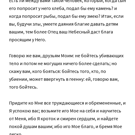
Есть ли между вами такой человек, который, когда сын
его попросит у него хлеба, подал бы ему камень? и
когда попросит рыбы, подал бы ему змею? Итак, если
вы, будучи злы, умеете даяния благие давать детям
вашим, тем более Отец ваш Небесный даст блага
просящим у Него.
Говорю же вам, друзьям Моим: не бойтесь убивающих
тело и потом не могущих ничего более сделать; но
скажу вам, кого бояться: бойтесь того, кто, по
убиении, может ввергнуть в геенну: ей, говорю вам,
того бойтесь.
Придите ко Мне все труждающиеся и обремененные, и
Я успокою вас; возьмите иго Мое на себя и научитесь
от Меня, ибо Я кроток и смирен сердцем, и найдете
покой душам вашим; ибо иго Мое благо, и бремя Мое
легко.