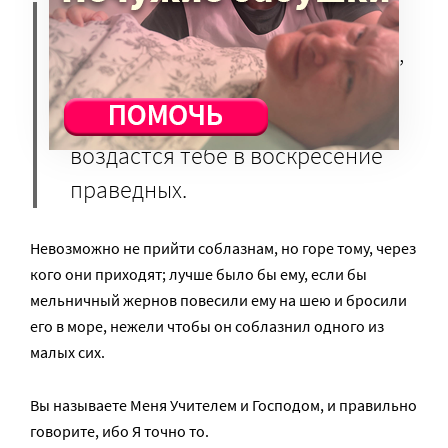
Но, когда делаешь пир, зови
нищих, увечных, хромых, слепых,
и блажен будешь, что они не
могут воздать тебе, ибо
воздастся тебе в воскресение
праведных.
Невозможно не прийти соблазнам, но горе тому, через
кого они приходят; лучше было бы ему, если бы
мельничный жернов повесили ему на шею и бросили
его в море, нежели чтобы он соблазнил одного из
малых сих.
Вы называете Меня Учителем и Господом, и правильно
говорите, ибо Я точно то.