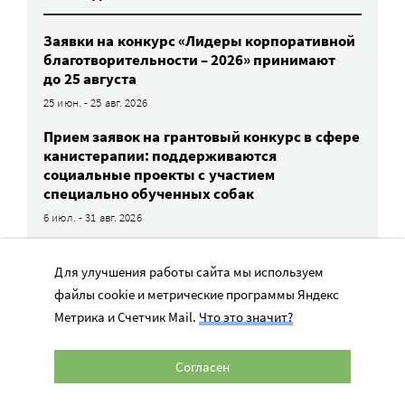
Заявки на конкурс «Лидеры корпоративной
благотворительности – 2026» принимают
до 25 августа
25 июн. - 25 авг. 2026
Прием заявок на грантовый конкурс в сфере
канистерапии: поддерживаются
социальные проекты с участием
специально обученных собак
6 июл. - 31 авг. 2026
НКО приглашают участвовать в новой
номинации премии «Хрустальный
Для улучшения работы сайта мы используем
подсолнух» – «Орфанная семья. История
файлы cookie и метрические программы Яндекс
успеха». Заявки принимают до 8 сентября
Метрика и Счетчик Mail.
Что это значит?
8 июл. - 8 сен. 2026
Прием заявок на конкурс проектов помощи
Согласен
сиротам и детям в трудной жизненной
ситуации — до 31 августа