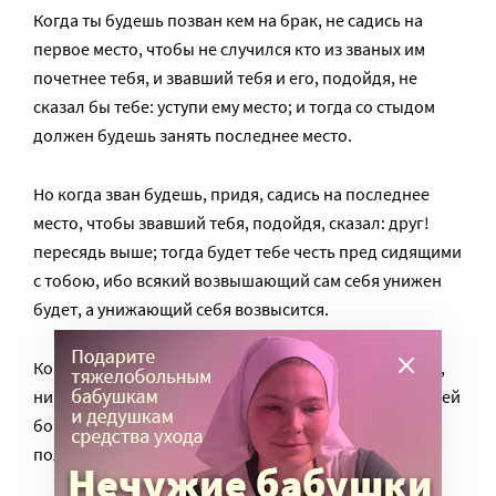
Когда ты будешь позван кем на брак, не садись на
первое место, чтобы не случился кто из званых им
почетнее тебя, и звавший тебя и его, подойдя, не
сказал бы тебе: уступи ему место; и тогда со стыдом
должен будешь занять последнее место.
Но когда зван будешь, придя, садись на последнее
место, чтобы звавший тебя, подойдя, сказал: друг!
пересядь выше; тогда будет тебе честь пред сидящими
с тобою, ибо всякий возвышающий сам себя унижен
будет, а унижающий себя возвысится.
Когда делаешь обед или ужин, не зови друзей твоих,
ни братьев твоих, ни родственников твоих, ни соседей
богатых, чтобы и они тебя когда не позвали, и не
получил ты воздаяния.