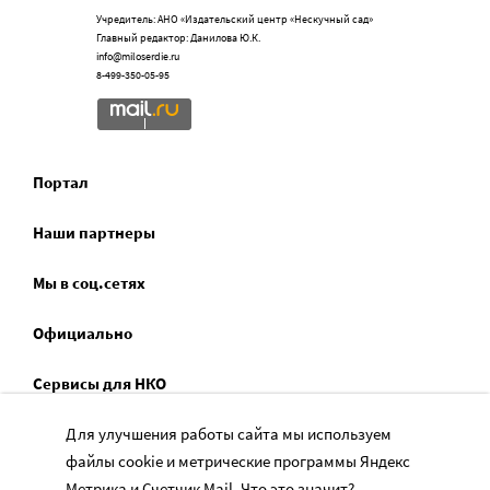
Учредитель: АНО «Издательский центр «Нескучный сад»
Главный редактор: Данилова Ю.К.
info@miloserdie.ru
8-499-350-05-95
Портал
Наши партнеры
Мы в соц.сетях
Официально
Сервисы для НКО
Для улучшения работы сайта мы используем
Спецпроекты
файлы cookie и метрические программы Яндекс
Социальное служение
Метрика и Счетчик Mail.
Что это значит?