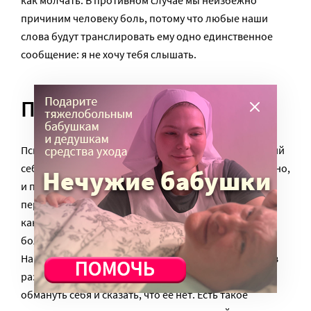
причиним человеку боль, потому что любые наши
слова будут транслировать ему одно единственное
сообщение: я не хочу тебя слышать.
Право на боль
Психологи утверждают, что человек, не понимающий
себя, не в состоянии понять и другого. Следовательно,
и понять чужую боль можно, только имея опыт
переживания и осознания личной боли. А вот с этим
как раз большая проблема. Потому что испытывать
боль неприятно, страшно, вредно для здоровья.
Намного проще от нее отмахнуться, сбежать от нее в
развлечения, в еду, в алкоголь. Наконец, просто
обмануть себя и сказать, что ее нет. Есть такое