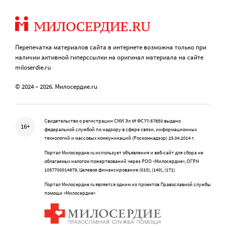
Перепечатка материалов сайта в интернете возможна только при
наличии активной гиперссылки на оригинал материала на сайте
miloserdie.ru
© 2024 – 2026. Милосердие.ru
Свидетельство о регистрации СМИ Эл № ФС77-57850 выдано
16+
федеральной службой по надзору в сфере связи, информационных
технологий и массовых коммуникаций (Роскомнадзор) 25.04.2014 г.
Портал Милосердие.ru использует объявления и веб-сайт для сбора не
облагаемых налогом пожертвований через РОО «Милосердие», ОГРН
1057700014679, Целевое финансирование (010), (140), (171)
Портал Милосердие.ru является одним из проектов Православной службы
помощи «Милосердие»