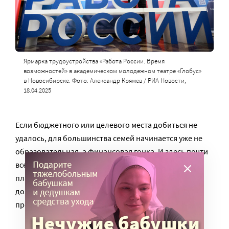
Ярмарка трудоустройства «Работа России. Время
возможностей» в академическом молодежном театре «Глобус»
в Новосибирске. Фото: Александр Кряжев / РИА Новости,
18.04.2025
Если бюджетного или целевого места добиться не
удалось, для большинства семей начинается уже не
образовательная, а финансовая гонка. И здесь почти
все эксперты сходятся в одном: поступление на
платное обучение сегодня – это отдельный
долгосрочный проект, который тоже нужно
просчитывать на годы вперед.