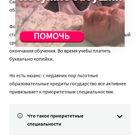
Самый распространенный вариант –
образовательный кредит.
Формально условия выглядят почти идеальными:
ставка около 3%, отсрочка основных выплат, длинный
срок погашения, который начинается только после
окончания обучения. Во время учебы платить
буквально копейки.
Но есть нюанс: с недавних пор льготные
образовательные кредиты государство все активнее
привязывает к приоритетным специальностям.
Что такое приоритетные
специальности