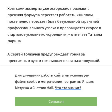
Хотя сами эксперты уже осторожно признают:
прежняя формула перестает работать. «Диплом
постепенно перестает быть безусловной гарантией
профессионального успеха и превращается скорее в
стартовое условие конкуренции», – отмечает Татьяна
Ларина.
А Сергей Толкачев предупреждает: гонка за
престижным вузом тоже может оказаться ловушкой.
«Хотя хорошее образование все равно остается
долгосрочной инвестицией. Даже с учетом процентов
Для улучшения работы сайта мы используем
по кредиту полученные знания и диплом могут
файлы cookie и метрические программы Яндекс
окупиться многократно в течение профессиональной
Метрика и Счетчик Mail.
Что это значит?
жизни», – отмечает эксперт. По его словам,
современная система требует гораздо более
Согласен
холодного расчета, чем раньше. «Необходимо очень