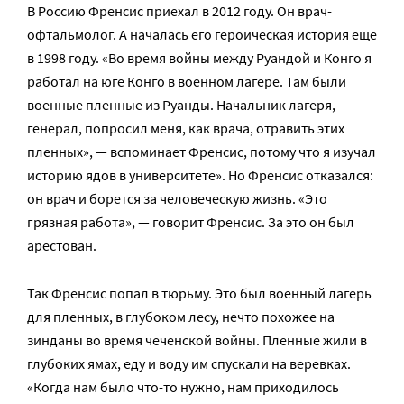
В Россию Френсис приехал в 2012 году. Он врач-
офтальмолог. А началась его героическая история еще
в 1998 году. «Во время войны между Руандой и Конго я
работал на юге Конго в военном лагере. Там были
военные пленные из Руанды. Начальник лагеря,
генерал, попросил меня, как врача, отравить этих
пленных», — вспоминает Френсис, потому что я изучал
историю ядов в университете». Но Френсис отказался:
он врач и борется за человеческую жизнь. «Это
грязная работа», — говорит Френсис. За это он был
арестован.
Так Френсис попал в тюрьму. Это был военный лагерь
для пленных, в глубоком лесу, нечто похожее на
зинданы во время чеченской войны. Пленные жили в
глубоких ямах, еду и воду им спускали на веревках.
«Когда нам было что-то нужно, нам приходилось