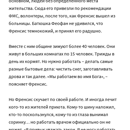
основном, людей без определенного места
жительства. Сюда его привезли по рекомендации
ФМС, волонтеры, после того, как Френсис вышел из
больницы. Батюшка Феофан не удивился, что
Френсис темнокожий, и принял его радушно.
Вместе с ним общине зимуют более 40 человек. Они
живут в больших комнатах по 15 человек. Трижды в
день их кормят. Но нужно работать – делать самые
разные бытовые дела: чистить снег, заготавливать
дрова и так далее. «Мы работаем во имя Бога», –
поясняет Френсис.
Но Френсис скучает по своей работе. И иногда лечит
кого-то из жителей приюта. Кому-то шину наложил,
кто-то поскользнулся, кому-то из глаза вынимал
соринку… но работать врачом официально он не
может. «Я привык уважать закон. Я не могу работать