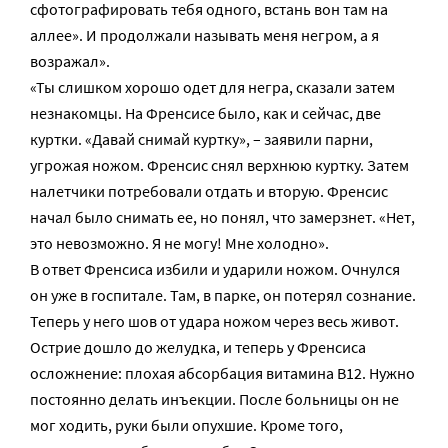
сфотографировать тебя одного, встань вон там на
аллее». И продолжали называть меня негром, а я
возражал».
«Ты слишком хорошо одет для негра, сказали затем
незнакомцы. На Френсисе было, как и сейчас, две
куртки. «Давай снимай куртку», – заявили парни,
угрожая ножом. Френсис снял верхнюю куртку. Затем
налетчики потребовали отдать и вторую. Френсис
начал было снимать ее, но понял, что замерзнет. «Нет,
это невозможно. Я не могу! Мне холодно».
В ответ Френсиса избили и ударили ножом. Очнулся
он уже в госпитале. Там, в парке, он потерял сознание.
Теперь у него шов от удара ножом через весь живот.
Острие дошло до желудка, и теперь у Френсиса
осложнение: плохая абсорбация витамина В12. Нужно
постоянно делать инъекции. После больницы он не
мог ходить, руки были опухшие. Кроме того,