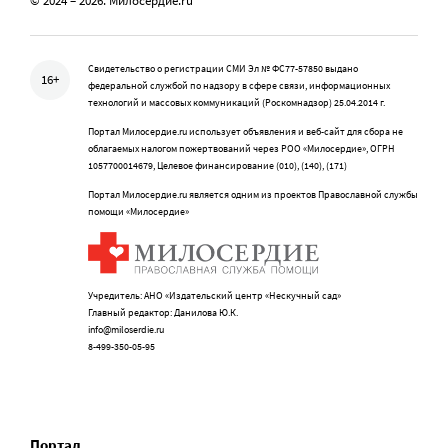
© 2024 – 2026. Милосердие.ru
Свидетельство о регистрации СМИ Эл № ФС77-57850 выдано
16+
федеральной службой по надзору в сфере связи, информационных
технологий и массовых коммуникаций (Роскомнадзор) 25.04.2014 г.
Портал Милосердие.ru использует объявления и веб-сайт для сбора не
облагаемых налогом пожертвований через РОО «Милосердие», ОГРН
1057700014679, Целевое финансирование (010), (140), (171)
Портал Милосердие.ru является одним из проектов Православной службы
помощи «Милосердие»
Учредитель: АНО «Издательский центр «Нескучный сад»
Главный редактор: Данилова Ю.К.
info@miloserdie.ru
8-499-350-05-95
Портал