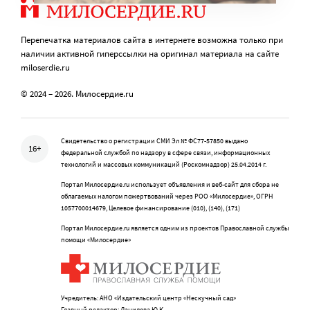
Перепечатка материалов сайта в интернете возможна только при
наличии активной гиперссылки на оригинал материала на сайте
miloserdie.ru
© 2024 – 2026. Милосердие.ru
Свидетельство о регистрации СМИ Эл № ФС77-57850 выдано
16+
федеральной службой по надзору в сфере связи, информационных
технологий и массовых коммуникаций (Роскомнадзор) 25.04.2014 г.
Портал Милосердие.ru использует объявления и веб-сайт для сбора не
облагаемых налогом пожертвований через РОО «Милосердие», ОГРН
1057700014679, Целевое финансирование (010), (140), (171)
Портал Милосердие.ru является одним из проектов Православной службы
помощи «Милосердие»
Учредитель: АНО «Издательский центр «Нескучный сад»
Главный редактор: Данилова Ю.К.