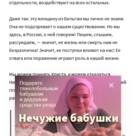
отдельности, воздействуют на всех остальных.
Даже так: эту женщину из Бельгии мы лично не знаем.
Она не подозревает о нашем существовании. Но мы
здесь, в России, о ней говорим! Пишем, слышим,
рассуждаем, — значит, ее жизнь или смерть нам не
безразлична! Значит, ее поступки влияют на нас! Ее
отвага или поражение играют роль в нашей жизни.
Мы можем принять Христа, а можем отказаться.
Никакой механической связи здесь нет – но есть некий
голос, некая протянутая рука. Сострадание почти
равноценно любви! А Бог есть любовь. Значит,
ваше страдание – это ваша
протянутая рука к моему
состраданию, а мое сострадание