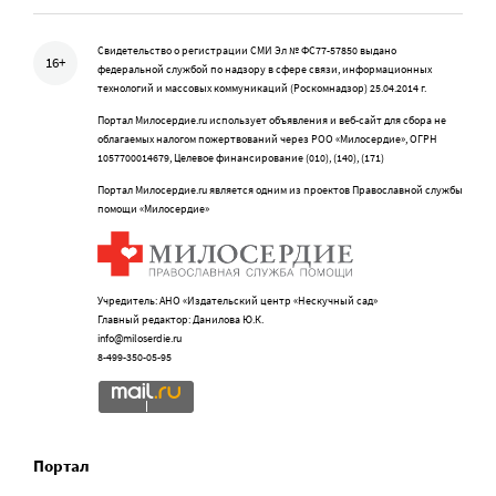
Свидетельство о регистрации СМИ Эл № ФС77-57850 выдано
16+
федеральной службой по надзору в сфере связи, информационных
технологий и массовых коммуникаций (Роскомнадзор) 25.04.2014 г.
Портал Милосердие.ru использует объявления и веб-сайт для сбора не
облагаемых налогом пожертвований через РОО «Милосердие», ОГРН
1057700014679, Целевое финансирование (010), (140), (171)
Портал Милосердие.ru является одним из проектов Православной службы
помощи «Милосердие»
Учредитель: АНО «Издательский центр «Нескучный сад»
Главный редактор: Данилова Ю.К.
info@miloserdie.ru
8-499-350-05-95
Портал