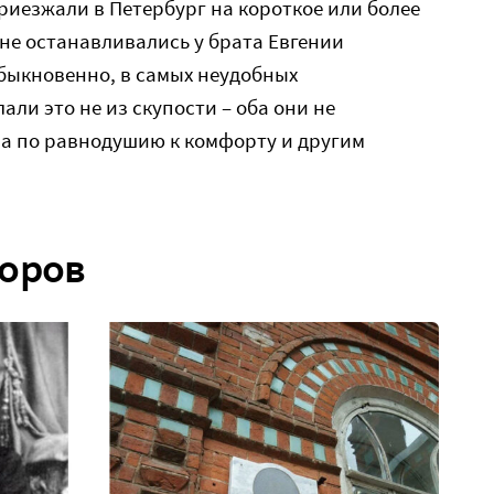
риезжали в Петербург на короткое или более
не останавливались у брата Евгении
быкновенно, в самых неудобных
ли это не из скупости – оба они не
 а по равнодушию к комфорту и другим
торов