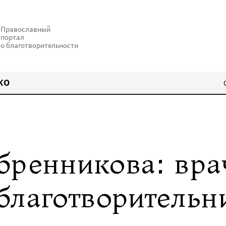
Православный
портал
о благотворительности
КО
бренникова: вра
благотворительн