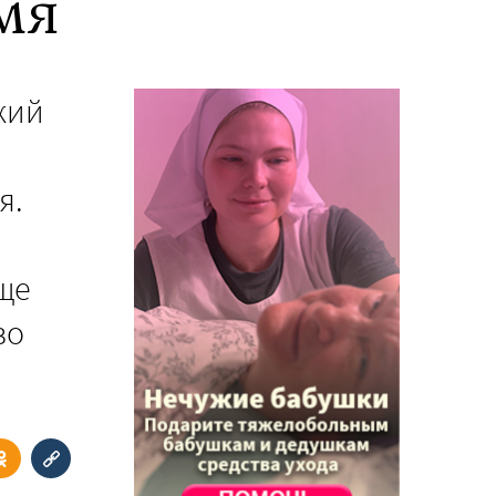
мя
кий
я.
ще
во