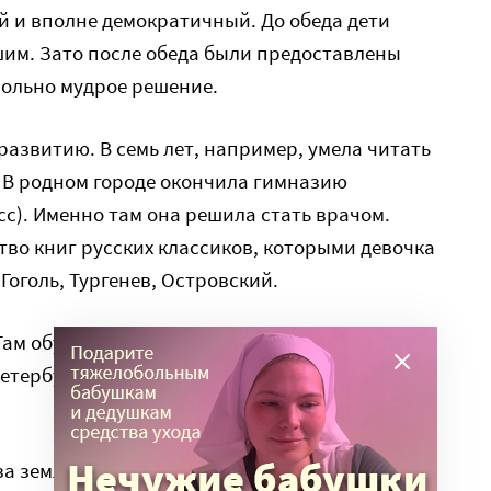
й и вполне демократичный. До обеда дети
им. Зато после обеда были предоставлены
овольно мудрое решение.
развитию. В семь лет, например, умела читать
. В родном городе окончила гимназию
сс). Именно там она решила стать врачом.
во книг русских классиков, которыми девочка
Гоголь, Тургенев, Островский.
Там обучалась на «Особых женских курсах для
Петербургской медико-хирургической
за земляка – за пермяка, за студента Павла