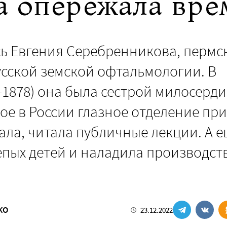
да опережала вре
ась Евгения Серебренникова, пермс
сской земской офтальмологии. В
–1878) она была сестрой милосерди
ое в России глазное отделение при
ала, читала публичные лекции. А е
епых детей и наладила производст
КО
23.12.2022