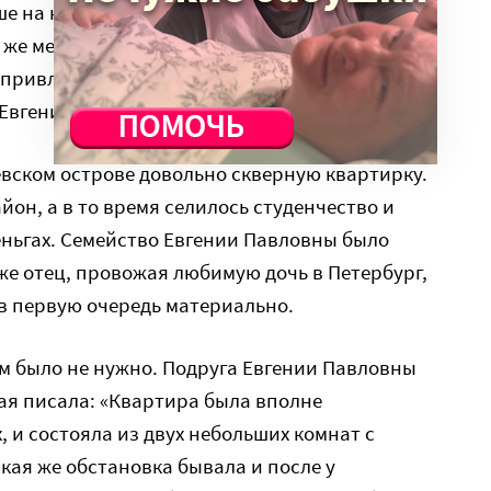
е на несколько лет, вид имел интеллигентный
й же медико-хирургической академии. В Павле
 привлекли нравственные достоинства и
 Евгения Павловна была светлым идеалистом.
вском острове довольно скверную квартирку.
он, а в то время селилось студенчество и
деньгах. Семейство Евгении Павловны было
же отец, провожая любимую дочь в Петербург,
 в первую очередь материально.
м было не нужно. Подруга Евгении Павловны
ая писала: «Квартира была вполне
, и состояла из двух небольших комнат с
кая же обстановка бывала и после у