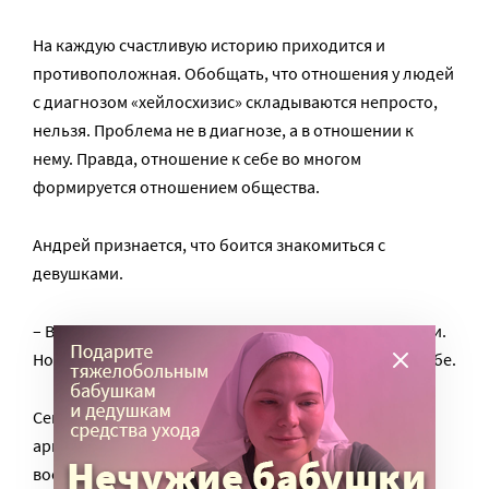
На каждую счастливую историю приходится и
противоположная. Обобщать, что отношения у людей
с диагнозом «хейлосхизис» складываются непросто,
нельзя. Проблема не в диагнозе, а в отношении к
нему. Правда, отношение к себе во многом
формируется отношением общества.
Андрей признается, что боится знакомиться с
девушками.
– В школе и вузе мне нравились некоторые девчонки.
Но я боялся к ним подойти из-за неуверенности в себе.
Сейчас Андрей служит в батальоне связи в ВВС. В
армию он попал с третьего раза. Сначала в
военкомате парню сказали, что он годен к службе