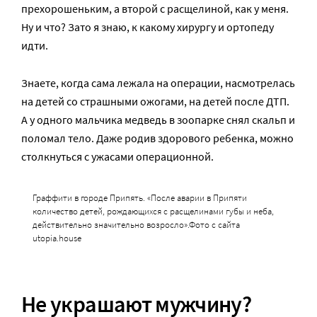
прехорошеньким, а второй с расщелиной, как у меня.
Ну и что? Зато я знаю, к какому хирургу и ортопеду
идти.
Знаете, когда сама лежала на операции, насмотрелась
на детей со страшными ожогами, на детей после ДТП.
А у одного мальчика медведь в зоопарке снял скальп и
поломал тело. Даже родив здорового ребенка, можно
столкнуться с ужасами операционной.
Граффити в городе Припять. «После аварии в Припяти
количество детей, рождающихся с расщелинами губы и неба,
действительно значительно возросло».Фото с сайта
utopia.house
Не украшают мужчину?