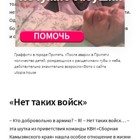
только в военное время, потом – что годен с
незначительными отклонениями. На третий раз взяли.
Однако уверенности в себе из-за этого у Андрея
больше не стало: не меньше пятидесяти сослуживцев
и офицеров спросили, что у него с губой.
Граффити в городе Припять. «После аварии в Припяти
количество детей, рождающихся с расщелинами губы и неба,
действительно значительно возросло».Фото с сайта
utopia.house
«Нет таких войск»
– Кто добровольно в армию? – Я! – Нет таких войск… –
эта шутка из приветствия команды КВН «Сборная
Камызякского края» нашла особое отношение в жизни