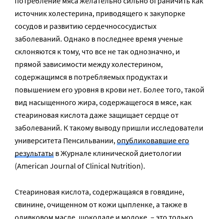
потребление мяса желательно сильно ограничить как
источник холестерина, приводящего к закупорке
сосудов и развитию сердечнососудистых
заболеваний. Однако в последнее время ученые
склоняются к тому, что все не так однозначно, и
прямой зависимости между холестерином,
содержащимся в потребляемых продуктах и
повышением его уровня в крови нет. Более того, такой
вид насыщенного жира, содержащегося в мясе, как
стеариновая кислота даже защищает сердце от
заболеваний. К такому выводу пришли исследователи
университета Пенсильвании,
опубликовавшие его
результаты
в Журнале клинической диетологии
(American Journal of Clinical Nutrition).
Стеариновая кислота, содержащаяся в говядине,
свинине, очищенном от кожи цыпленке, а также в
оливковом масле, шоколаде и молоке, – это только