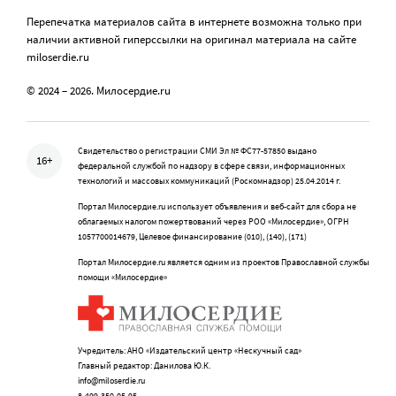
Перепечатка материалов сайта в интернете возможна только при
наличии активной гиперссылки на оригинал материала на сайте
miloserdie.ru
© 2024 – 2026. Милосердие.ru
Свидетельство о регистрации СМИ Эл № ФС77-57850 выдано
16+
федеральной службой по надзору в сфере связи, информационных
технологий и массовых коммуникаций (Роскомнадзор) 25.04.2014 г.
Портал Милосердие.ru использует объявления и веб-сайт для сбора не
облагаемых налогом пожертвований через РОО «Милосердие», ОГРН
1057700014679, Целевое финансирование (010), (140), (171)
Портал Милосердие.ru является одним из проектов Православной службы
помощи «Милосердие»
Учредитель: АНО «Издательский центр «Нескучный сад»
Главный редактор: Данилова Ю.К.
info@miloserdie.ru
8-499-350-05-95