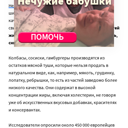
Недавно опубликованные результаты
широкомасштабного исследования, включавшего в
качестве испытуемых 450 000 европейцев,
свидетельствуют о том, что
одну из 30 ранних смертей
жителей континента можно было бы предупредить,
снизив потребление мясопродуктов
.
Колбасы, сосиски, гамбургеры производятся из
остатков мясной туши, которые нельзя продать в
натуральном виде, как, например, мякоть, грудинку,
лопатку, ребрышки, то есть из частей заведомо более
низкого качества. Они содержат в высокой
концентрации жиры, включая холестерин, не говоря
уже об искусственных вкусовых добавках, красителях
и консервантах.
Исследователи опросили около 450 000 европейцев