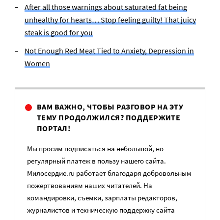
After all those warnings about saturated fat being
unhealthy for hearts… Stop feeling guilty! That juicy
steak is good for you
Not Enough Red Meat Tied to Anxiety, Depression in
Women
ВАМ ВАЖНО, ЧТОБЫ РАЗГОВОР НА ЭТУ
ТЕМУ ПРОДОЛЖИЛСЯ? ПОДДЕРЖИТЕ
ПОРТАЛ!
Мы просим подписаться на небольшой, но
регулярный платеж в пользу нашего сайта.
Милосердие.ru работает благодаря добровольным
пожертвованиям наших читателей. На
командировки, съемки, зарплаты редакторов,
журналистов и техническую поддержку сайта