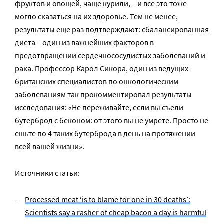
фруктов и овощей, чаще курили, – и все это тоже
могло сказаться на их здоровье. Тем не менее,
результаты еще раз подтверждают: сбалансированная
диета – один из важнейших факторов в
предотвращении сердечнососудистых заболеваний и
рака. Профессор Карол Сикора, один из ведущих
британских специалистов по онкологическим
заболеваниям так прокомментировал результаты
исследования: «Не переживайте, если вы съели
бутерброд с беконом: от этого вы не умрете. Просто не
ешьте по 4 таких бутерброда в день на протяжении
всей вашей жизни».
Источники статьи:
Processed meat ‘is to blame for one in 30 deaths’:
Scientists say a rasher of cheap bacon a day is harmful