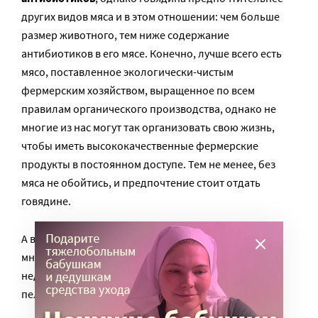
других видов мяса и в этом отношении: чем больше
размер животного, тем ниже содержание
антибиотиков в его мясе. Конечно, лучше всего есть
мясо, поставленное экологически-чистым
фермерским хозяйством, выращенное по всем
правилам органического производства, однако не
многие из нас могут так организовать свою жизнь,
чтобы иметь высококачественные фермерские
продукты в постоянном доступе. Тем не менее, без
мяса не обойтись, и предпочтение стоит отдать
говядине.
А вот что
определенно вредно
, так это
многочисленная продукция из мяса: колбасы,
недорогие ветчины, бекон, сосиски, гамбургеры,
пельмени…