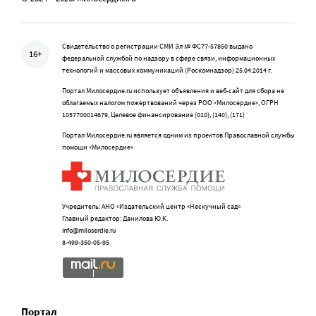
Свидетельство о регистрации СМИ Эл № ФС77-57850 выдано
16+
федеральной службой по надзору в сфере связи, информационных
технологий и массовых коммуникаций (Роскомнадзор) 25.04.2014 г.
Портал Милосердие.ru использует объявления и веб-сайт для сбора не
облагаемых налогом пожертвований через РОО «Милосердие», ОГРН
1057700014679, Целевое финансирование (010), (140), (171)
Портал Милосердие.ru является одним из проектов Православной службы
помощи «Милосердие»
Учредитель: АНО «Издательский центр «Нескучный сад»
Главный редактор: Данилова Ю.К.
info@miloserdie.ru
8-499-350-05-95
Портал