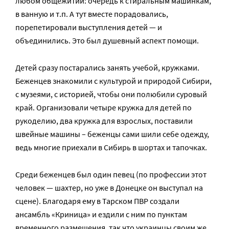
любом общежитии: очередь к стиральным машинкам,
в ванную и т.п. А тут вместе порадовались,
порепетировали выступления детей — и
объединились. Это был душевный аспект помощи.
Детей сразу постарались занять учебой, кружками.
Беженцев знакомили с культурой и природой Сибири,
с музеями, с историей, чтобы они полюбили суровый
край. Организовали четыре кружка для детей по
рукоделию, два кружка для взрослых, поставили
швейные машины – беженцы сами шили себе одежду,
ведь многие приехали в Сибирь в шортах и тапочках.
Среди беженцев был один певец (по профессии этот
человек — шахтер, но уже в Донецке он выступал на
сцене). Благодаря ему в Тарском ПВР создали
ансамбль «Криница» и ездили с ним по пунктам
временного размещения, так что украинцы своим же