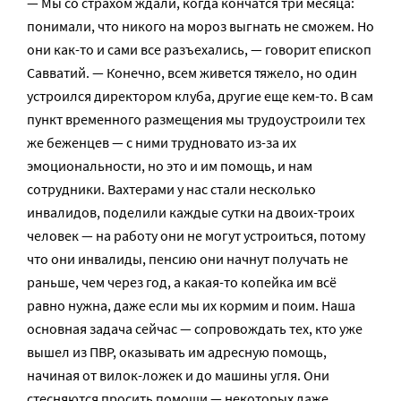
— Мы со страхом ждали, когда кончатся три месяца:
понимали, что никого на мороз выгнать не сможем. Но
они как-то и сами все разъехались, — говорит епископ
Савватий. — Конечно, всем живется тяжело, но один
устроился директором клуба, другие еще кем-то. В сам
пункт временного размещения мы трудоустроили тех
же беженцев — с ними трудновато из-за их
эмоциональности, но это и им помощь, и нам
сотрудники. Вахтерами у нас стали несколько
инвалидов, поделили каждые сутки на двоих-троих
человек — на работу они не могут устроиться, потому
что они инвалиды, пенсию они начнут получать не
раньше, чем через год, а какая-то копейка им всё
равно нужна, даже если мы их кормим и поим. Наша
основная задача сейчас — сопровождать тех, кто уже
вышел из ПВР, оказывать им адресную помощь,
начиная от вилок-ложек и до машины угля. Они
стесняются просить помощи — некоторых даже