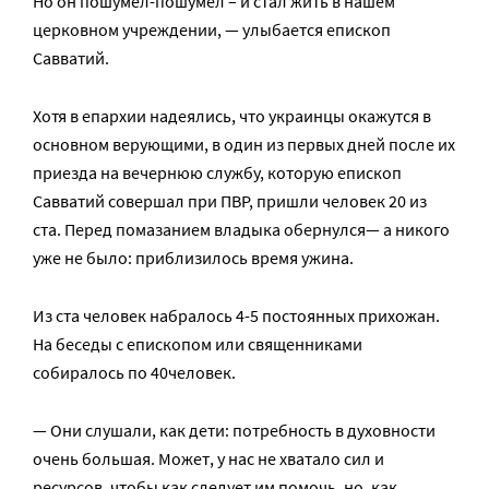
Но он пошумел-пошумел – и стал жить в нашем
церковном учреждении, — улыбается епископ
Савватий.
Хотя в епархии надеялись, что украинцы окажутся в
основном верующими, в один из первых дней после их
приезда на вечернюю службу, которую епископ
Савватий совершал при ПВР, пришли человек 20 из
ста. Перед помазанием владыка обернулся— а никого
уже не было: приблизилось время ужина.
Из ста человек набралось 4-5 постоянных прихожан.
На беседы с епископом или священниками
собиралось по 40человек.
— Они слушали, как дети: потребность в духовности
очень большая. Может, у нас не хватало сил и
ресурсов, чтобы как следует им помочь, но, как