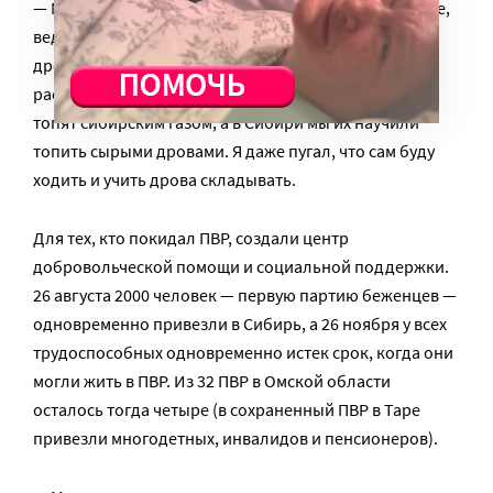
— Мы нашли ей домик и привезли дрова — да, сырые,
ведь зима была, а мы беженцев не ждали, год назад
дрова для них не покололи и не высушили… —
рассказывает епископ Савватий. — На Украине они
топят сибирским газом, а в Сибири мы их научили
топить сырыми дровами. Я даже пугал, что сам буду
ходить и учить дрова складывать.
Для тех, кто покидал ПВР, создали центр
добровольческой помощи и социальной поддержки.
26 августа 2000 человек — первую партию беженцев —
одновременно привезли в Сибирь, а 26 ноября у всех
трудоспособных одновременно истек срок, когда они
могли жить в ПВР. Из 32 ПВР в Омской области
осталось тогда четыре (в сохраненный ПВР в Таре
привезли многодетных, инвалидов и пенсионеров).