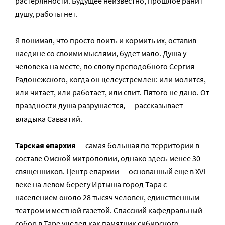
растерянности. Будущее неизвестно, прошлое ранит
душу, работы нет.
Я понимал, что просто поить и кормить их, оставив
наедине со своими мыслями, будет мало. Душа у
человека на месте, по слову преподобного Сергия
Радонежского, когда он целеустремлен: или молится,
или читает, или работает, или спит. Пятого не дано. От
праздности душа разрушается, — рассказывает
владыка Савватий.
Тарская епархия
— самая большая по территории в
составе Омской митрополии, однако здесь менее 30
священников. Центр епархии — основанный еще в XVI
веке на левом берегу Иртыша город Тара с
населением около 28 тысяч человек, единственным
театром и местной газетой. Спасский кафедральный
собор в Таре уцелел как памятник сибирского