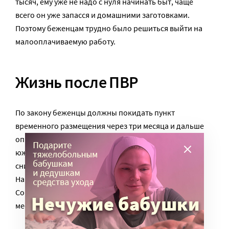
тысяч, ему уже не надо с нуля начинать быт, чаще
всего он уже запасся и домашними заготовками.
Поэтому беженцам трудно было решиться выйти на
малооплачиваемую работу.
Жизнь после ПВР
По закону беженцы должны покидать пункт
временного размещения через три месяца и дальше
определять свою судьбу самостоятельно. В Сибири
южанам сложно: тут нужно не только работать и
снимать жилье, но топить печь, покупать дрова.
Например, одна беженка с тремя детьми была из
Союза композиторов Украины. Ее взяли на работу в
местный драматический театр.