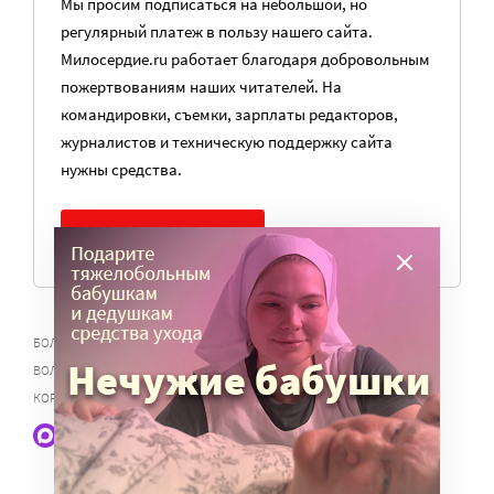
Мы просим подписаться на небольшой, но
регулярный платеж в пользу нашего сайта.
Милосердие.ru работает благодаря добровольным
пожертвованиям наших читателей. На
командировки, съемки, зарплаты редакторов,
журналистов и техническую поддержку сайта
нужны средства.
ПОМОЧЬ ПОРТАЛУ
,
,
,
БОЛЬНЫЕ И ИНВАЛИДЫ
ВОЛОНТЕРЫ
ДОБРОВОЛЬЦЫ
КАК СТАТЬ
,
,
,
ВОЛОНТЕРОМ?
УХОД ЗА ТЯЖЕЛОБОЛЬНЫМИ
ЦЕРКОВНАЯ ПОМОЩЬ
КОРОНАВИРУС 2019-NCOV
Наши статьи и новости в Max. Подпишитесь