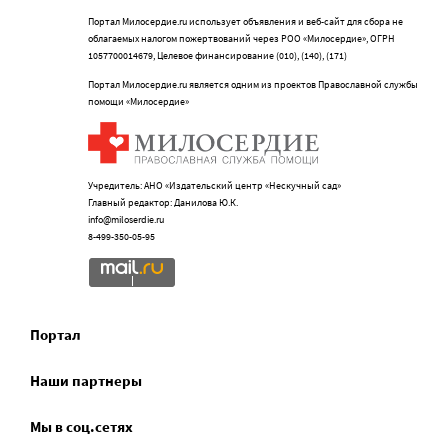
Портал Милосердие.ru использует объявления и веб-сайт для сбора не
облагаемых налогом пожертвований через РОО «Милосердие», ОГРН
1057700014679, Целевое финансирование (010), (140), (171)
Портал Милосердие.ru является одним из проектов Православной службы
помощи «Милосердие»
Учредитель: АНО «Издательский центр «Нескучный сад»
Главный редактор: Данилова Ю.К.
info@miloserdie.ru
8-499-350-05-95
Портал
Наши партнеры
Мы в соц.сетях