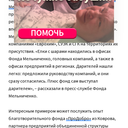
Мельниченко
, который занимается развитием
промышленных городов и территорий в разных
регионах России. В прошлом году Фонд Мельниченко
впервые провел новогоднюю акцию «Елка желаний».
Мероприятие было организовано в партнерстве с
компаниями «Еврохим», СУЭК и СГК на территориях их
присутствия. «Елки с шарами находились в офисах
Фонда Мельниченко, головных компаний, а также в
офисах предприятий в регионах. Дарителей нашли
легко: предложили руководству компаний, и они
сразу согласились. Плюс фонд сам выступал
дарителем», – рассказали в пресс-службе Фонда
Мельниченко.
Интересным примером может послужить опыт
благотворительного фонда
«ПроДобро»
из Коврова,
партнера предприятий объединенной структуры