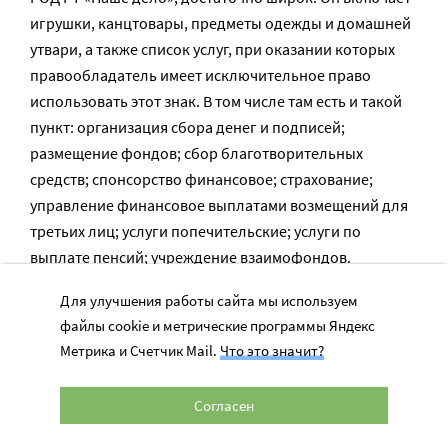
игрушки, канцтовары, предметы одежды и домашней
утвари, а также список услуг, при оказании которых
правообладатель имеет исключительное право
использовать этот знак. В том числе там есть и такой
пункт: организация сбора денег и подписей;
размещение фондов; сбор благотворительных
средств; спонсорство финансовое; страхование;
управление финансовое выплатами возмещений для
третьих лиц; услуги попечительские; услуги по
выплате пенсий; учреждение взаимофондов.
Для улучшения работы сайта мы используем
«Важно понимать, во-первых, что регистрация
файлы cookie и метрические программы Яндекс
товарного знака дает монополию на его
Метрика и Счетчик Mail.
Что это значит?
использование. Второе: использование без
разрешения – нарушение, даже если это для
Согласен
благотворительности. Санкции реальные: от штрафов
до уголовного преследования в особых случаях», –