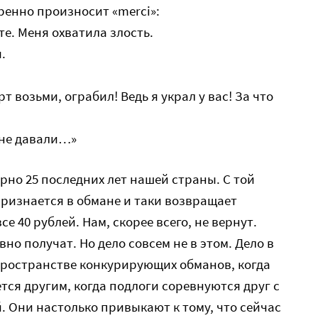
иренно произносит «merci»:
те. Меня охватила злость.
.
рт возьми, ограбил! Ведь я украл у вас! За что
 не давали…»
рно 25 последних лет нашей страны. С той
признается в обмане и таки возвращает
 40 рублей. Нам, скорее всего, не вернут.
вно получат. Но дело совсем не в этом. Дело в
 пространстве конкурирующих обманов, когда
тся другим, когда подлоги соревнуются друг с
. Они настолько привыкают к тому, что сейчас