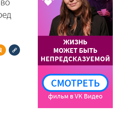
 во
ред