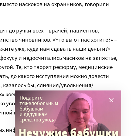
 вместо наскоков на охранников, говорили
ит до ручки всех – врачей, пациентов,
нство чиновников. «Что вы от нас хотите?» –
ажите уже, куда нам сдавать наши деньги?»
фокусу и недосчитались часиков на запястье,
ругой. Те, кто творят реформу, медицинские
ать, до какого исступления можно довести
о, казалось бы, слияния/увольнения/
 коек из коридоров, а у нас – полноценный
еко увольняют массажиста, а мы тут
чной клетке готовы к мордобою.
ных информационных источников, кроме