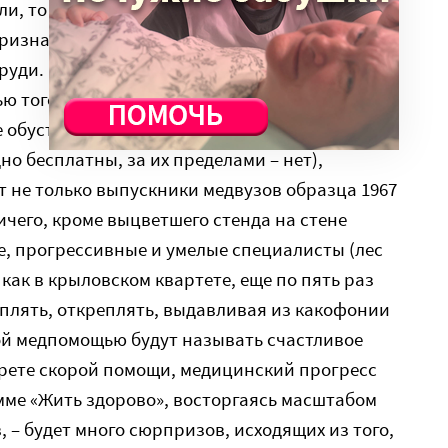
ли, то приходится размышлять. А
ризнаков того, что поясок наш сдвинется еще
пруди. Свернутся программы (а кто-нибудь
 того, что сворачивается?), сократится
 обустройства амбулаторного (в стационарах
но бесплатны, за их пределами – нет),
 не только выпускники медвузов образца 1967
ничего, кроме выцветшего стенда на стене
е, прогрессивные и умелые специалисты (лес
, как в крыловском квартете, еще по пять раз
плять, откреплять, выдавливая из какофонии
й медпомощью будут называть счастливое
рете скорой помощи, медицинский прогресс
мме «Жить здорово», восторгаясь масштабом
 – будет много сюрпризов, исходящих из того,