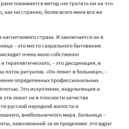
тране понимается метод «не тратить ни на что
Но, как ни странно, более всего меня все же
 нагнетаемого страха. И заключается он в
ьница – это место сакрального бытования.
оисходит очень мало собственно
и терапевтического, – это дисцинация, в
ш поток ритуалов. «Он лежит в больнице», –
лучение определенных профессиональных
плотью. Это искупление, индульгенция и
 эти лежат не в плоскости качества
сти русской народной жалости и
нешнего, внебольничного мира. Больница –
оты, невозможной за ее пределами: это вдруг