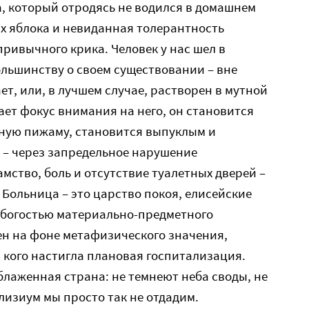
а, который отродясь не водился в домашнем
х яблока и невиданная толерантность
привычного крика. Человек у нас шел в
льшинству о своем существовании – вне
т, или, в лучшем случае, растворен в мутной
ает фокус внимания на него, он становится
ную пижаму, становится выпуклым и
я – через запредельное нарушение
мство, боль и отсутствие туалетных дверей –
 Больница – это царство покоя, елисейские
убогостью материально-предметного
ен на фоне метафизического значения,
 кого настигла плановая госпитализация.
 блаженная страна: не темнеют неба своды, не
элизиум мы просто так не отдадим.