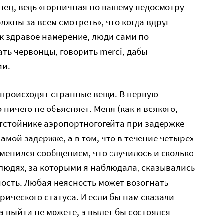
нец, ведь «горничная по вашему недосмотру
олжны за всем смотреть», что когда вдруг
ак здравое намерение, люди сами по
ать червонцы, говорить merci, дабы
ии.
происходят странные вещи. В первую
о ничего не объясняет. Меня (как и всякого,
отстойнике аэропортногогейта при задержке
самой задержке, а в том, что в течение четырех
менился сообщением, что случилось и сколько
 людях, за которыми я наблюдала, сказывались
ность. Любая неясность может возогнать
ического статуса. И если бы нам сказали –
а выйти не можете, а вылет бы состоялся