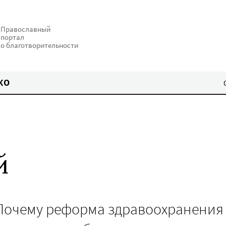
Православный
портал
о благотворительности
КО
й
 Почему реформа здравоохранения