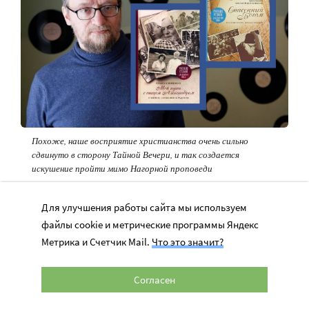
Похоже, наше восприятие христианства очень сильно
сдвинуто в сторону Тайной Вечери, и так создается
искушение пройти мимо Нагорной проповеди
Для улучшения работы сайта мы используем
– А были ли люди не из книг, кто значимо повлиял
файлы cookie и метрические программы Яндекс
бы на вас, помог в чем-то разобраться, кому вы
Метрика и Счетчик Mail.
Что это значит?
благодарны?
Согласен
– Были люди, которые отвечали на мои серьезные
вопросы. И часто это были вопросы незаданные;