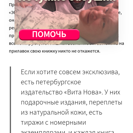
При этом сейчас светские издательства – те же
«ЭКСМО» и «АСТ» – работают на православном рынке,
они же с готовностью присылают макеты на
рецензирование в Издательский Совет РПЦ, чтобы
продавать свои издания в церковных лавках, сейчас
все не жируют, и от лишней возможности выложить на
прилавок свою книжку никто не откажется.
Если хотите совсем эксклюзива,
есть петербургское
издательство «Вита Нова». У них
подарочные издания, переплеты
из натуральной кожи, есть
тиражи с номерными
экземплярами, и каждая книга