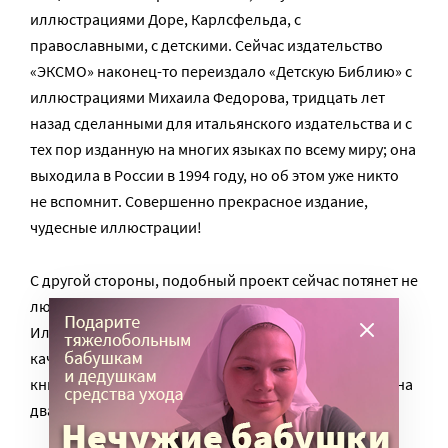
иллюстрациями Доре, Карлсфельда, с
православными, с детскими. Сейчас издательство
«ЭКСМО» наконец-то переиздало «Детскую Библию» с
иллюстрациями Михаила Федорова, тридцать лет
назад сделанными для итальянского издательства и с
тех пор изданную на многих языках по всему миру; она
выходила в России в 1994 году, но об этом уже никто
не вспомнит. Совершенно прекрасное издание,
чудесные иллюстрации!
С другой стороны, подобный проект сейчас потянет не
любое православное издательство.
Иллюстрированная Библия – это авторские права,
качественная печать, бумага, цвет; продается такая
книга небыстро, то есть, прибыль от нее размазана на
два-три года.