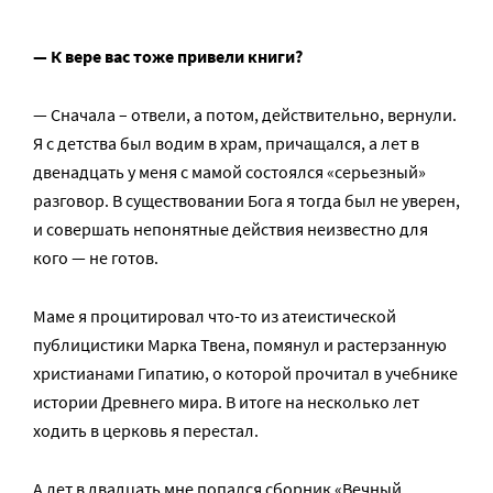
— К вере вас тоже привели книги?
— Сначала – отвели, а потом, действительно, вернули.
Я с детства был водим в храм, причащался, а лет в
двенадцать у меня с мамой состоялся «серьезный»
разговор. В существовании Бога я тогда был не уверен,
и совершать непонятные действия неизвестно для
кого — не готов.
Маме я процитировал что-то из атеистической
публицистики Марка Твена, помянул и растерзанную
христианами Гипатию, о которой прочитал в учебнике
истории Древнего мира. В итоге на несколько лет
ходить в церковь я перестал.
А лет в двадцать мне попался сборник «Вечный