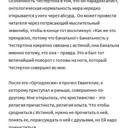
Особенность Честертона в том, что он парадоксалист,
онтологическая нормальность мира нередко
открывается у него через абсурд. Он может провести
читателя через потрясающий мыслительный
эквилибр, чтобы в конце тот воскликнул: «Как же это
прекрасно, потому что банально!» Банальность у
Честертона накрепко связана с истиной; она банальна
именно потому, что она – правда. Это и был тот
величайший поворот с головы на ноги, который
Честертон совершил во мне.
После его «Ортодоксии» я прочел Евангелие, к
которому приступал и раньше, совершенно по-
другому. Мне открылось, что христианство – это
религия причастности, религия опыта. Что чтобы
сродниться с Истиной, нужно не прочитать о ней,
понять ее, порассуждать о ней с друзьями, но Ей надо
причаститься.