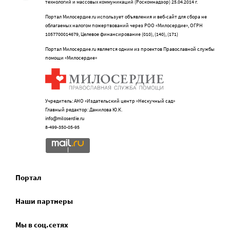
технологий и массовых коммуникаций (Роскомнадзор) 25.04.2014 г.
Портал Милосердие.ru использует объявления и веб-сайт для сбора не
облагаемых налогом пожертвований через РОО «Милосердие», ОГРН
1057700014679, Целевое финансирование (010), (140), (171)
Портал Милосердие.ru является одним из проектов Православной службы
помощи «Милосердие»
Учредитель: АНО «Издательский центр «Нескучный сад»
Главный редактор: Данилова Ю.К.
info@miloserdie.ru
8-499-350-05-95
Портал
Наши партнеры
Мы в соц.сетях