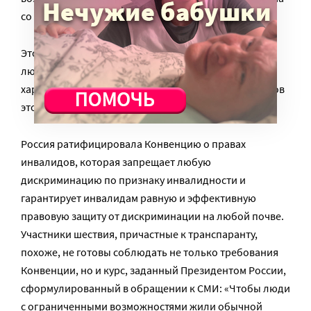
со стороны всех, кто имеет к нему отношение.
Этот лозунг ярко демонстрирует нетерпимость к
людям с синдромом Дауна и носит оскорбительный
характер по отношению к ним со стороны участников
этого мероприятия.
Россия ратифицировала Конвенцию о правах
инвалидов, которая запрещает любую
дискриминацию по признаку инвалидности и
гарантирует инвалидам равную и эффективную
правовую защиту от дискриминации на любой почве.
Участники шествия, причастные к транспаранту,
похоже, не готовы соблюдать не только требования
Конвенции, но и курс, заданный Президентом России,
сформулированный в обращении к СМИ: «Чтобы люди
с ограниченными возможностями жили обычной