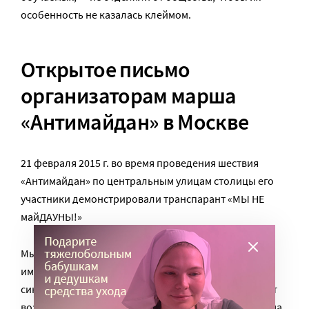
особенность не казалась клеймом.
Открытое письмо
организаторам марша
«Антимайдан» в Москве
21 февраля 2015 г. во время проведения шествия
«Антимайдан» по центральным улицам столицы его
участники демонстрировали транспарант «МЫ НЕ
майДАУНЫ!»
Мы, благотворительный фонд «Даунсайд Ап», от
имени тысяч семей, воспитывающих детей с
синдромом Дауна в нашей стране, считаем этот факт
возмутительным проявлением невежества и цинизма