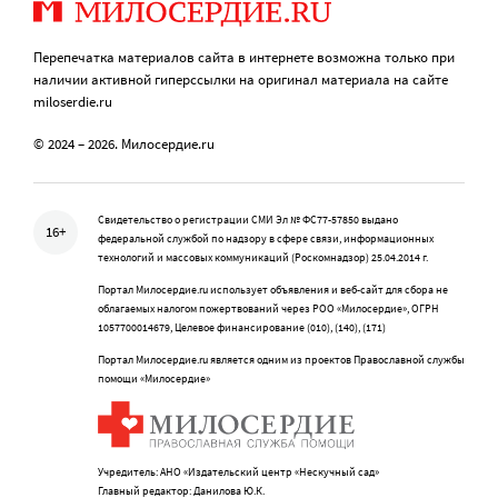
Перепечатка материалов сайта в интернете возможна только при
наличии активной гиперссылки на оригинал материала на сайте
miloserdie.ru
© 2024 – 2026. Милосердие.ru
Свидетельство о регистрации СМИ Эл № ФС77-57850 выдано
16+
федеральной службой по надзору в сфере связи, информационных
технологий и массовых коммуникаций (Роскомнадзор) 25.04.2014 г.
Портал Милосердие.ru использует объявления и веб-сайт для сбора не
облагаемых налогом пожертвований через РОО «Милосердие», ОГРН
1057700014679, Целевое финансирование (010), (140), (171)
Портал Милосердие.ru является одним из проектов Православной службы
помощи «Милосердие»
Учредитель: АНО «Издательский центр «Нескучный сад»
Главный редактор: Данилова Ю.К.