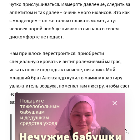
чутко прислушиваться. Измерять давление, следить за
аппетитом и так далее – очень много нюансов. Это как
с младенцем – он же только плакать может, а тут
человек порой вообще никакого сигнала о своем
дискомфорте не подает.
Нам пришлось перестроиться: приобрести
специальную кровать и антипролежневый матрас,
искать новые подходы к гигиене, питанию. Мой
младший брат Александр купил в мамину квартиру
увлажнитель воздуха, поменял там люстру, чтобы свет
не бил маме в глаза – тут все «мелочи» становятся
важными.
Мы больше 10 лет живем с
маминым диагнозом. «Наверное,