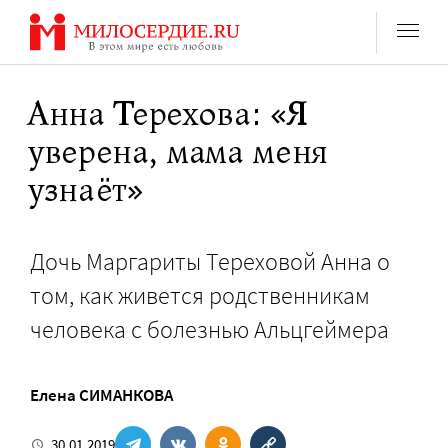
Перейти
к
содержанию
Анна Терехова: «Я
уверена, мама меня
узнаёт»
Дочь Маргариты Тереховой Анна о
том, как живется родственникам
человека с болезнью Альцгеймера
Елена СИМАНКОВА
30.01.2019