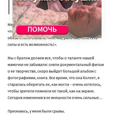
это непомерная тяжесть»,
говорят мне. Вовсе нет.
Меня спасает работа, и то, что это та же профессия,
что у мамы. Я знаю, если бы могла, она бы
обязательно сказала: «Анечка, работай, пока есть
силы и есть возможность!».
Мы с братом делаем все, чтобы о таланте нашей
мамочки не забывали: сняли документальный фильм
о ее творчестве, скоро выйдет большой альбом с
фотографиями, книга. Все время, что она болеет, я
старалась оберегать ее, как могла – очень хотелось,
чтобы зрители помнили ее такой, как на экране.
Сегодня изменения в ее внешности очень сильные…
Признаюсь, у меня были срывы.