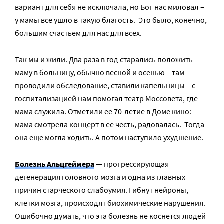
вариант для себя не исключала, но Бог нас миловал –
у мамы все ушло в такую благость. Это было, конечно,
большим счастьем для нас для всех.
Так мы и жили. Два раза в год старались положить
маму в больницу, обычно весной и осенью – там
проводили обследование, ставили капельницы – с
госпитализацией нам помогал театр Моссовета, где
мама служила. Отметили ее 70-летие в Доме кино:
мама смотрела концерт в ее честь, радовалась. Тогда
она еще могла ходить. А потом наступило ухудшение.
Болезнь Альцгеймера
—
прогрессирующая
дегенерация головного мозга и одна из главных
причин старческого слабоумия. Гибнут нейроны,
клетки мозга, происходят биохимические нарушения.
Ошибочно думать, что эта болезнь не коснется людей