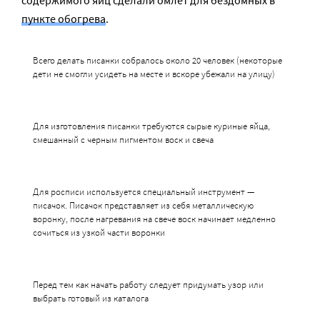
содержимого яиц сделали омлет для бездомных в
пункте обогрева
.
Всего делать писанки собралось около 20 человек (некоторые
дети не смогли усидеть на месте и вскоре убежали на улицу)
Для изготовления писанки требуются сырые куриные яйца,
смешанный с черным пигментом воск и свеча
Для росписи используется специальный инструмент —
писачок. Писачок представляет из себя металлическую
воронку, после нагревания на свече воск начинает медленно
сочиться из узкой части воронки
Перед тем как начать работу следует придумать узор или
выбрать готовый из каталога