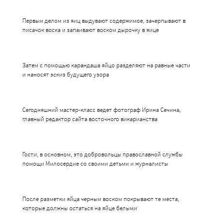
Первым делом из яиц выдувают содержимое, зачерпывают в
писачок воска и запаивают воском дырочку в яице
Затем с помощью карандаша яйцо разделяют на равные части
и наносят эскиз будущего узора
Сегодняшний мастер-класс ведет фотограф Ирина Сечина,
главный редактор сайта восточного викарианства
Гости, в основном, это добровольцы православной службы
помощи Милосердие со своими детьми и журналисты
После разметки яйца черным воском покрывают те места,
которые должны остаться на яйце белыми