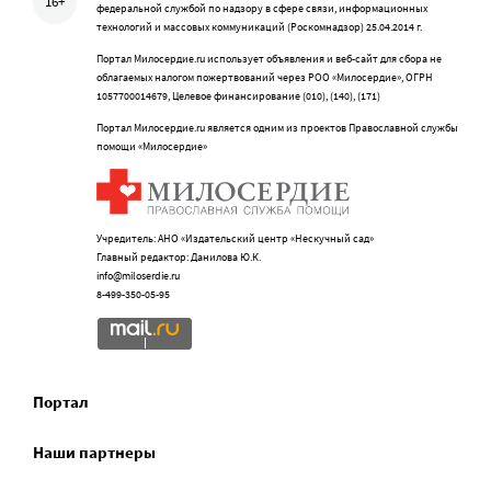
16+
федеральной службой по надзору в сфере связи, информационных
технологий и массовых коммуникаций (Роскомнадзор) 25.04.2014 г.
Портал Милосердие.ru использует объявления и веб-сайт для сбора не
облагаемых налогом пожертвований через РОО «Милосердие», ОГРН
1057700014679, Целевое финансирование (010), (140), (171)
Портал Милосердие.ru является одним из проектов Православной службы
помощи «Милосердие»
Учредитель: АНО «Издательский центр «Нескучный сад»
Главный редактор: Данилова Ю.К.
info@miloserdie.ru
8-499-350-05-95
Портал
Наши партнеры