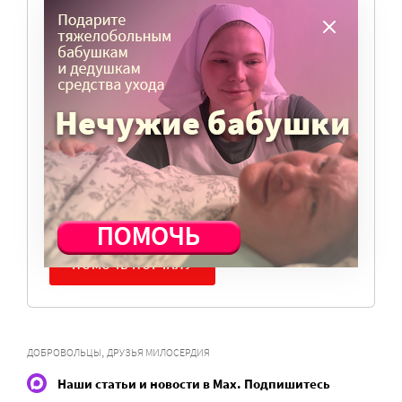
ВАМ ВАЖНО, ЧТОБЫ РАЗГОВОР НА ЭТУ
ТЕМУ ПРОДОЛЖИЛСЯ? ПОДДЕРЖИТЕ
ПОРТАЛ!
Мы просим подписаться на небольшой, но
регулярный платеж в пользу нашего сайта.
Милосердие.ru работает благодаря добровольным
пожертвованиям наших читателей. На
командировки, съемки, зарплаты редакторов,
журналистов и техническую поддержку сайта
нужны средства.
ПОМОЧЬ ПОРТАЛУ
,
ДОБРОВОЛЬЦЫ
ДРУЗЬЯ МИЛОСЕРДИЯ
Наши статьи и новости в Max. Подпишитесь