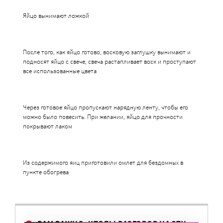
Яйцо вынимают ложкой
После того, как яйцо готово, восковую заглушку вынимают и
подносят яйцо с свече, свеча растапливает воск и проступают
все использованные цвета
Через готовое яйцо пропускают нарядную ленту, чтобы его
можно было повесить. При желании, яйцо для прочности
покрывают лаком
Из содержимого яиц приготовили омлет для бездомных в
пункте обогрева