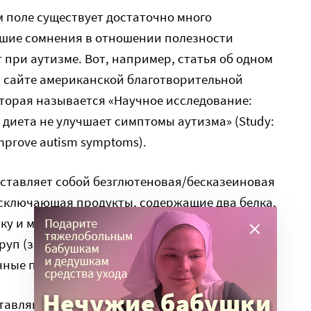
 поле существует достаточно много
шие сомнения в отношении полезности
при аутизме. Вот, например, статья об одном
а сайте американской благотворительной
оторая называется «Научное исследование:
диета не улучшает симптомы аутизма» (Study:
 improve autism symptoms).
едставляет собой безглютеновая/бесказеиновая
исключающая продукты, содержащие два белка,
ечку и макаронные изделия из пшеничной и
руп (за исключением гречки, риса, пшена и
очные продукты.
ставляют собой исключительной ценности для