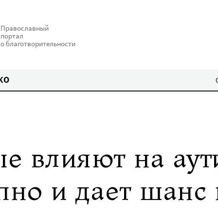
Православный
портал
о благотворительности
КО
е влияют на аути
пно и дает шанс 