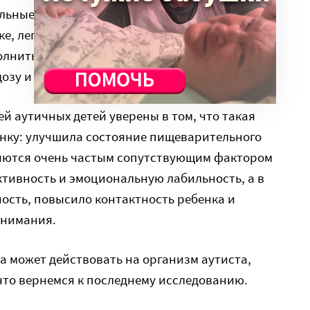
ельные вещества, витамины и минералы,
е, легко восполняются, кроме, разве что,
лнить, принимая его в качестве добавки, при
дозу и соблюдая определенные правила.
й аутичных детей уверены в том, что такая
енку: улучшила состояние пищеварительного
ляются очень частым сопутствующим фактором
ктивность и эмоциональную лабильность, а в
ность, повысило контактность ребенка и
внимания.
та может действовать на организм аутиста,
 что вернемся к последнему исследованию.