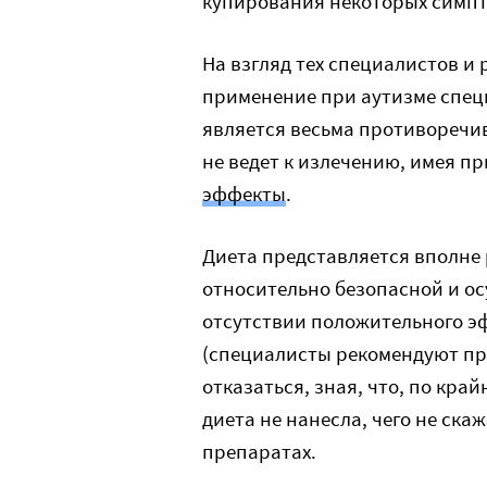
купирования некоторых симпт
На взгляд тех специалистов и
применение при аутизме специ
является весьма противоречив
не ведет к излечению, имея п
эффекты
.
Диета представляется вполне
относительно безопасной и о
отсутствии положительного э
(специалисты рекомендуют про
отказаться, зная, что, по кра
диета не нанесла, чего не ск
препаратах.