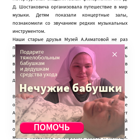
Д. Шостаковича организовала путешествие в мир
музыки. Детям показали концертные залы,
познакомили со звучанием редких музыкальных
инструментом.
Наши старые друзья Музей А.Ахматовой не раз
приглашал нас принять участие в мастер-классах и
интерактивных выставках. Ребята смогли побывать
в мире новогодних сказок, поучаствовать в
конкурсах и сделать новогодние подарки для своих
друзей.
В этом номере бюллетеня мы хотели бы рассказать
о медицинской сестре Детского хосписа Анне
Андреевне Дмитриевой. Анна Андреевна работает
в нашей организации уже 3 года. Для многих семей
она стала родным человеком, которому всегда
можно позвонить и попросить совета и помощи.