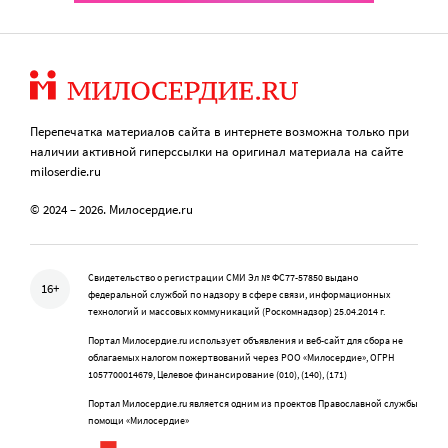
Перепечатка материалов сайта в интернете возможна только при
наличии активной гиперссылки на оригинал материала на сайте
miloserdie.ru
© 2024 – 2026. Милосердие.ru
Свидетельство о регистрации СМИ Эл № ФС77-57850 выдано
16+
федеральной службой по надзору в сфере связи, информационных
технологий и массовых коммуникаций (Роскомнадзор) 25.04.2014 г.
Портал Милосердие.ru использует объявления и веб-сайт для сбора не
облагаемых налогом пожертвований через РОО «Милосердие», ОГРН
1057700014679, Целевое финансирование (010), (140), (171)
Портал Милосердие.ru является одним из проектов Православной службы
помощи «Милосердие»