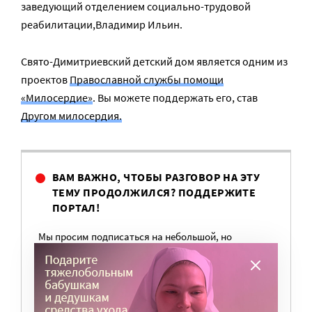
заведующий отделением социально-трудовой
реабилитации,Владимир Ильин.
Свято-Димитриевский детский дом является одним из
проектов
Православной службы помощи
«Милосердие»
. Вы можете поддержать его, став
Другом милоcердия.
ВАМ ВАЖНО, ЧТОБЫ РАЗГОВОР НА ЭТУ
ТЕМУ ПРОДОЛЖИЛСЯ? ПОДДЕРЖИТЕ
ПОРТАЛ!
Мы просим подписаться на небольшой, но
регулярный платеж в пользу нашего сайта.
Милосердие.ru работает благодаря добровольным
пожертвованиям наших читателей. На
командировки, съемки, зарплаты редакторов,