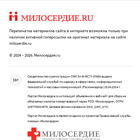
Перепечатка материалов сайта в интернете возможна только при
наличии активной гиперссылки на оригинал материала на сайте
miloserdie.ru
© 2024 – 2026. Милосердие.ru
Свидетельство о регистрации СМИ Эл № ФС77-57850 выдано
16+
федеральной службой по надзору в сфере связи, информационных
технологий и массовых коммуникаций (Роскомнадзор) 25.04.2014 г.
Портал Милосердие.ru использует объявления и веб-сайт для сбора не
облагаемых налогом пожертвований через РОО «Милосердие», ОГРН
1057700014679, Целевое финансирование (010), (140), (171)
Портал Милосердие.ru является одним из проектов Православной службы
помощи «Милосердие»