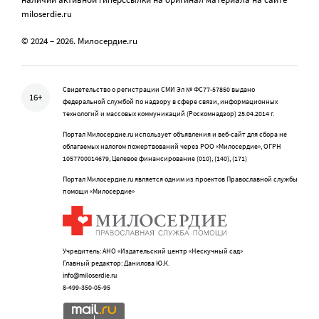
miloserdie.ru
© 2024 – 2026. Милосердие.ru
Свидетельство о регистрации СМИ Эл № ФС77-57850 выдано
16+
федеральной службой по надзору в сфере связи, информационных
технологий и массовых коммуникаций (Роскомнадзор) 25.04.2014 г.
Портал Милосердие.ru использует объявления и веб-сайт для сбора не
облагаемых налогом пожертвований через РОО «Милосердие», ОГРН
1057700014679, Целевое финансирование (010), (140), (171)
Портал Милосердие.ru является одним из проектов Православной службы
помощи «Милосердие»
Учредитель: АНО «Издательский центр «Нескучный сад»
Главный редактор: Данилова Ю.К.
info@miloserdie.ru
8-499-350-05-95