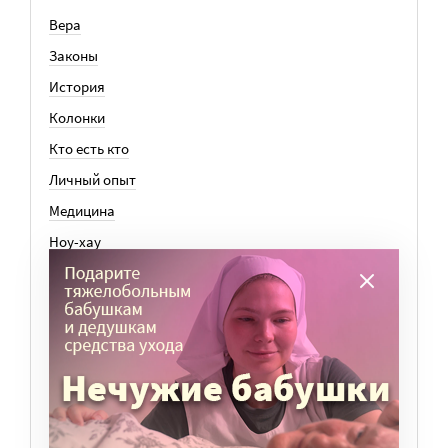
Вера
Законы
История
Колонки
Кто есть кто
Личный опыт
Медицина
Ноу-хау
Общество
Отдых
Семья
События
ВСЕ СТАТЬИ