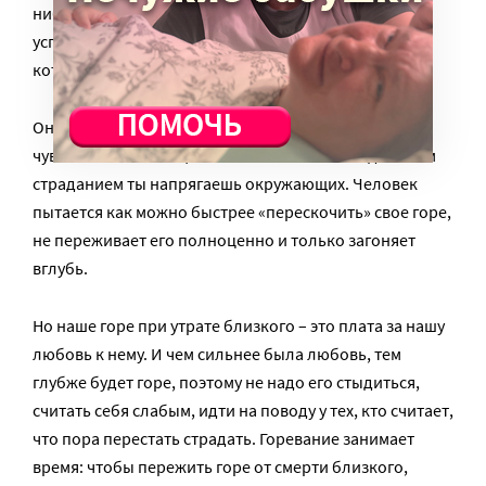
нибудь», «возьми себя в руки», «тебе уже пора
успокоиться» и другие псевдопозитивные рецепты,
которые не работают.
Они не помогают, а раздражают или заставляют
чувствовать себя еще более виноватым – ведь своим
страданием ты напрягаешь окружающих. Человек
пытается как можно быстрее «перескочить» свое горе,
не переживает его полноценно и только загоняет
вглубь.
Но наше горе при утрате близкого – это плата за нашу
любовь к нему. И чем сильнее была любовь, тем
глубже будет горе, поэтому не надо его стыдиться,
считать себя слабым, идти на поводу у тех, кто считает,
что пора перестать страдать. Горевание занимает
время: чтобы пережить горе от смерти близкого,