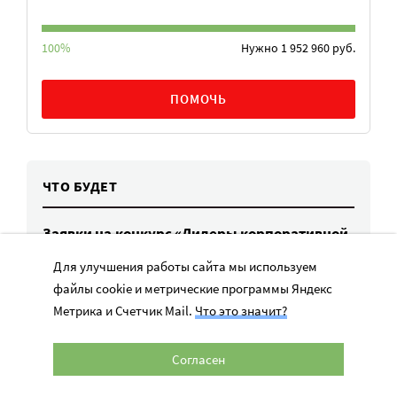
100%
Нужно 1 952 960 руб.
ПОМОЧЬ
ЧТО БУДЕТ
Заявки на конкурс «Лидеры корпоративной
благотворительности – 2026» принимают
Для улучшения работы сайта мы используем
до 25 августа
файлы cookie и метрические программы Яндекс
25 июн. - 25 авг. 2026
Метрика и Счетчик Mail.
Что это значит?
Прием заявок на грантовый конкурс в сфере
канистерапии: поддерживаются
Согласен
социальные проекты с участием
специально обученных собак