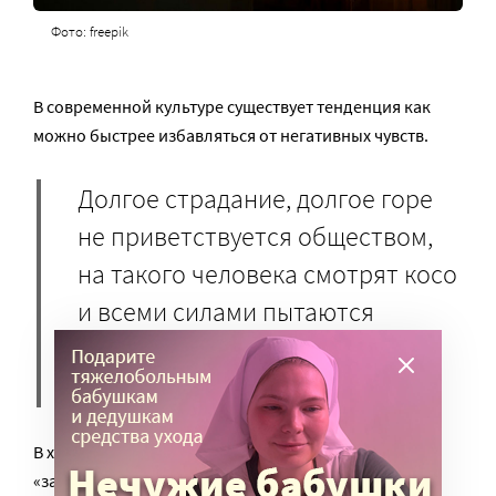
Фото: freepik
В современной культуре существует тенденция как
можно быстрее избавляться от негативных чувств.
Долгое страдание, долгое горе
не приветствуется обществом,
на такого человека смотрят косо
и всеми силами пытаются
«вытащить» его из этого
состояния.
В ход идут топорные утешения типа «не плачь»,
«займись чем-нибудь другим», «отвлекись на что-