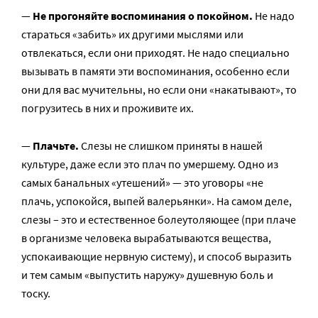
—
Не прогоняйте воспоминания о покойном.
Не надо
стараться «забить» их другими мыслями или
отвлекаться, если они приходят. Не надо специально
вызывать в памяти эти воспоминания, особенно если
они для вас мучительны, но если они «накатывают», то
погрузитесь в них и проживите их.
—
Плачьте.
Слезы не слишком приняты в нашей
культуре, даже если это плач по умершему. Одно из
самых банальных «утешений» — это уговоры «не
плачь, успокойся, выпей валерьянки». На самом деле,
слезы – это и естественное болеутоляющее (при плаче
в организме человека вырабатываются вещества,
успокаивающие нервную систему), и способ выразить
и тем самым «выпустить наружу» душевную боль и
тоску.