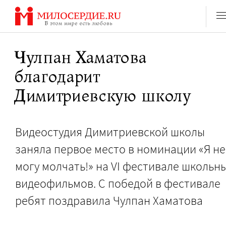
Перейти
к
содержанию
Чулпан Хаматова
благодарит
Димитриевскую школу
Видеостудия Димитриевской школы
заняла первое место в номинации «Я не
могу молчать!» на VI фестивале школьн
видеофильмов. С победой в фестивале
ребят поздравила Чулпан Хаматова