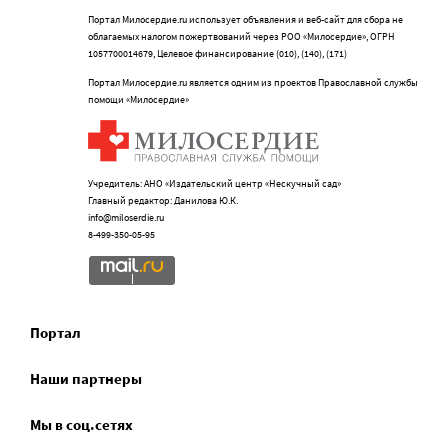
Портал Милосердие.ru использует объявления и веб-сайт для сбора не
облагаемых налогом пожертвований через РОО «Милосердие», ОГРН
1057700014679, Целевое финансирование (010), (140), (171)
Портал Милосердие.ru является одним из проектов Православной службы
помощи «Милосердие»
Учредитель: АНО «Издательский центр «Нескучный сад»
Главный редактор: Данилова Ю.К.
info@miloserdie.ru
8-499-350-05-95
Портал
Наши партнеры
Мы в соц.сетях