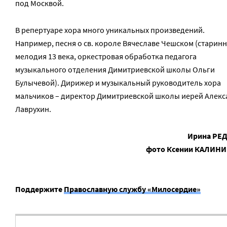
под Москвой.
В репертуаре хора много уникальных произведений.
Например, песня о св. короле Вячеславе Чешском (старин
мелодия 13 века, оркестровая обработка педагога
музыкального отделения Димитриевской школы Ольги
Булычевой). Дирижер и музыкальный руководитель хора
мальчиков – директор Димитриевской школы иерей Алекс
Лаврухин.
Ирина РЕ
фото Ксении КАЛИН
Поддержите
Православную службу «Милосердие»