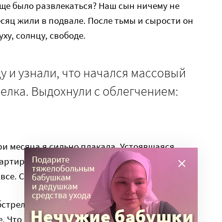
 еще было развлекаться? Наш сын ничему не
есяц жили в подвале. После тьмы и сырости он
ху, солнцу, свободе.
 и узнали, что начался массовый
елка. Выдохнули с облегчением:
ри месяца я сильно плакала. Устоявшаяся
ртиру, работу. Трудно было осознать, что так
все. Скучала за домом, за родными.
стреливать, когда в один день ПВО сбило 12
. Что нам было терять? Приехали в