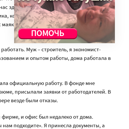
нас здесь не ждал. Я удаленно нашла
ика, который помог перевезти вещи. Нашла
маяком», где нам очень помогли продуктами,
работать. Муж – строитель, я экономист-
азованием и опытом работы, дома работала в
кала официальную работу. В фонде мне
зюме, присылали заявки от работодателей. В
фере везде были отказы.
 фирме, и офис был недалеко от дома.
 нам подходите». Я принесла документы, а