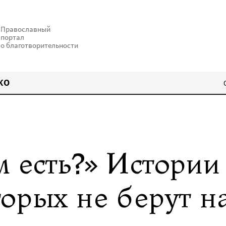
Православный
портал
о благотворительности
КО
 есть?» Истории
орых не берут н