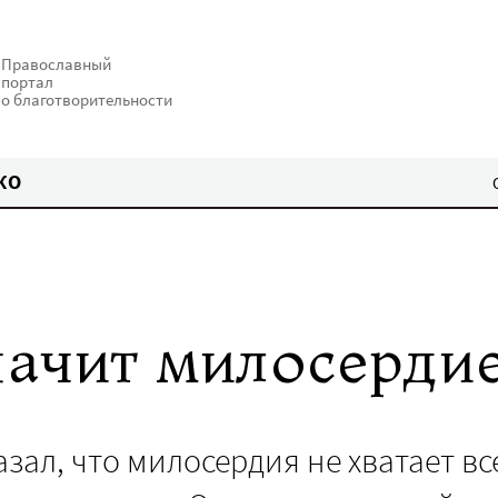
Православный
портал
о благотворительности
КО
начит милосерди
зал, что милосердия не хватает вс