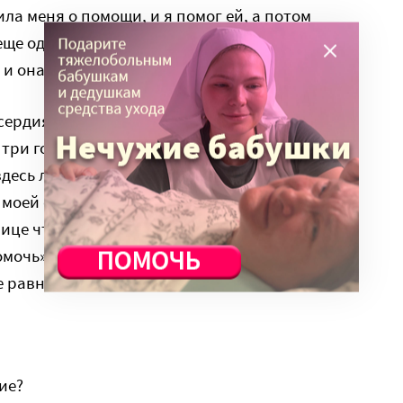
ла меня о помощи, и я помог ей, а потом
еще одна лестница, и я решил дождаться
 и она сказала «спасибо большое».
сердия?
и три года. Жизнь людей здесь и в Малайзии
 здесь людей, которые помогают окружающим.
 моей стране, я это видел множество раз. Где
лице что-то случилось, к тебе подходят и
мочь». А здесь люди просто проходят мимо и
 равно.
ие?