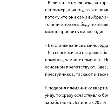
– Если жалеть человека, которы
например, пьяниц, то это не м
потому что они сами выбрали с
то иначе попал в беду по неза
можно проявить милосердие.
– Вы сталкивались с милосерд
– Я в своей жизни стараюсь б
помогаю, чем мне помогают. Не
основном препятствуют. Здес
преступников, таскают и таска
Я подарил племяннику квартир
уйду, то сразу осчастливлю б
заработал не Ленине за 20 ле