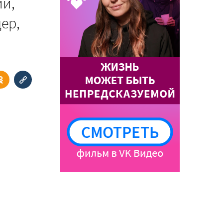
ий,
ер,