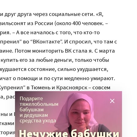
 друг друга через социальные сети. «Я,
ильсонят из России (около 400 человек. –
ия. – А все началось с того, что кто-то
ренил” во “ВКонтакте”. И спросил, что там с
аине. Потом мониторить ВК стала я. С марта
купить его за любые деньги, только чтобы
ухудшается состояние, сильно ухудшается,
ичат о помощи и по сути медленно умирают.
Купренил” в Тюмень и Красноярск – совсем
, рассказала, где купить и как провозить».
ны и Белоруссии друзья Виктории, загодя
ками «Купренила» делились между собой и
ктория называет людей, страдающих от