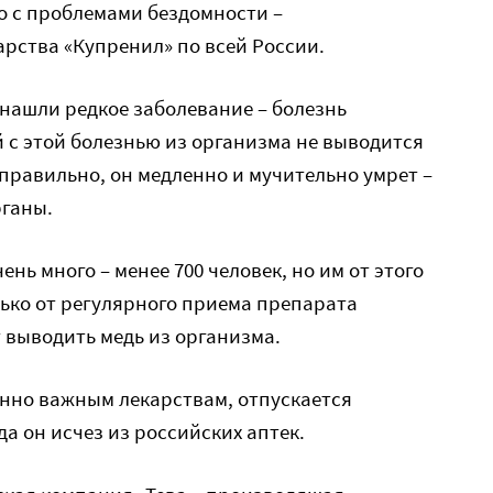
но с проблемами бездомности –
рства «Купренил» по всей России.
 нашли редкое заболевание – болезнь
 с этой болезнью из организма не выводится
 правильно, он медленно и мучительно умрет –
рганы.
ень много – менее 700 человек, но им от этого
лько от регулярного приема препарата
 выводить медь из организма.
енно важным лекарствам, отпускается
да он исчез из российских аптек.