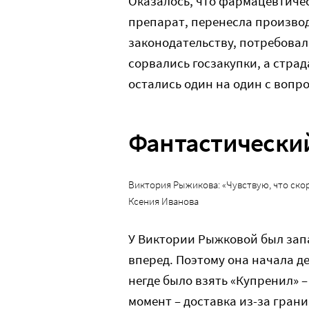
Оказалось, что фармацевтиче
препарат, перенесла производ
законодательству, потребовал
сорвались госзакупки, а стр
остались один на один с вопро
Фантастический
Виктория Рыжикова: «Чувствую, что скор
Ксения Иванова
У Виктории Рыжковой был запа
вперед. Поэтому она начала д
негде было взять «Купренил» –
момент – доставка из-за гран