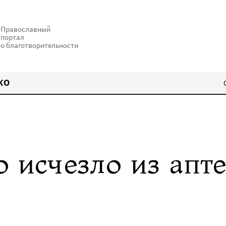
Православный
портал
о благотворительности
КО
 исчезло из апте