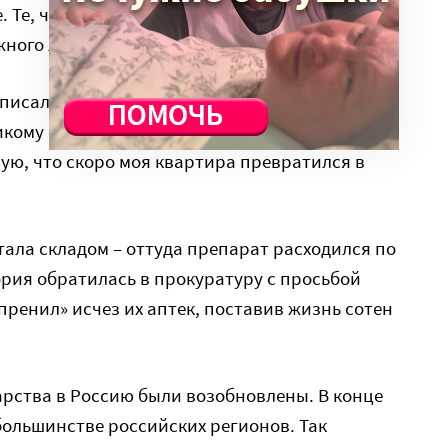
 Те, чье состояние было еще не критическим,
ного лекарства в пользу тяжелых больных.
написала Виктория в «Фейсбуке*». – Казалось
икому свои запасы не давай. Но нет, мы ими
ую, что скоро моя квартира превратился в
тала складом – оттуда препарат расходился по
ория обратилась в прокуратуру с просьбой
пренил» исчез их аптек, поставив жизнь сотен
карства в Россию были возобновлены. В конце
большинстве российских регионов. Так