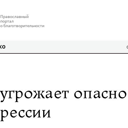
Православный
портал
о благотворительности
КО
угрожает опасно
рессии