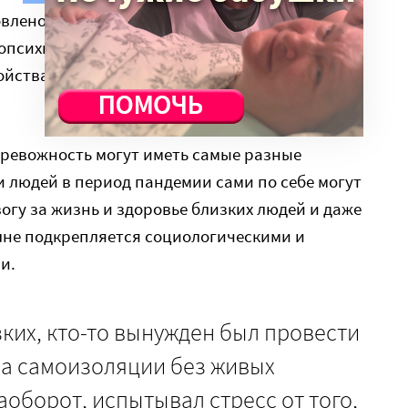
овлено, что почти 34% переболевших ковидом
ропсихиатрических симптомов или
ойства настроения составляют 14%,
 тревожность могут иметь самые разные
 людей в период пандемии сами по себе могут
огу за жизнь и здоровье близких людей и даже
лне подкрепляется социологическими и
и.
зких, кто-то вынужден был провести
на самоизоляции без живых
наоборот, испытывал стресс от того,