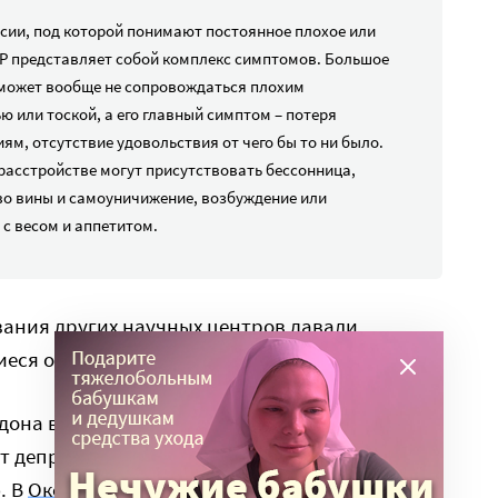
ссии, под которой понимают постоянное плохое или
Р представляет собой комплекс симптомов. Большое
 может вообще не сопровождаться плохим
 или тоской, а его главный симптом – потеря
ям, отсутствие удовольствия от чего бы то ни было.
асстройстве могут присутствовать бессонница,
тво вины и самоуничижение, возбуждение или
с весом и аппетитом.
вания других научных центров давали
еся от гарвардских данных.
дона в своем
июньском исследовании
т депрессии после ковида, и о 16%
. В
Оксфордском исследовании
с выборкой в