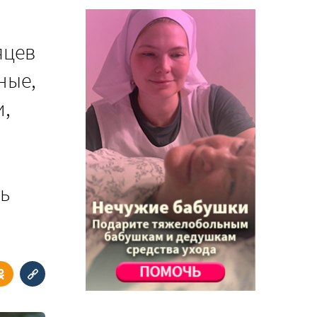
яцев
ные,
и,
ть