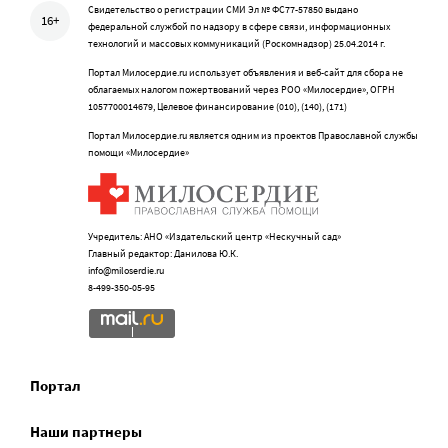
Свидетельство о регистрации СМИ Эл № ФС77-57850 выдано
16+
федеральной службой по надзору в сфере связи, информационных
технологий и массовых коммуникаций (Роскомнадзор) 25.04.2014 г.
Портал Милосердие.ru использует объявления и веб-сайт для сбора не
облагаемых налогом пожертвований через РОО «Милосердие», ОГРН
1057700014679, Целевое финансирование (010), (140), (171)
Портал Милосердие.ru является одним из проектов Православной службы
помощи «Милосердие»
Учредитель: АНО «Издательский центр «Нескучный сад»
Главный редактор: Данилова Ю.К.
info@miloserdie.ru
8-499-350-05-95
Портал
Наши партнеры