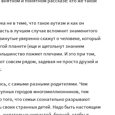
 внятном и понятном рассказе: кто же такой
а не в теме, что такое аутизм и как он
часть в лучшем случае вспомнит знаменитого
винутые уверенно скажут о человеке, который
угой планете (еще и щегольнут знанием
большинство пожмет плечами. И это при том,
ют совсем рядом, задевая не просто друзей и
.
ось, с самыми разными родителями. Чем
рупных городов многомиллионников, тем
о того, что семьи сознательно разрывают
ь своих странных детей. Надо быть настоящим
 желательно шипастой, броней, чтобы в