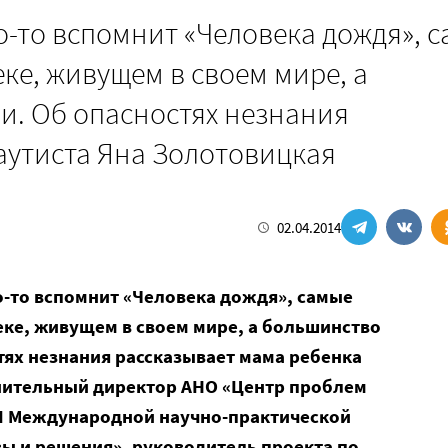
о-то вспомнит «Человека дождя», 
ке, живущем в своем мире, а
и. Об опасностях незнания
аутиста Яна Золотовицкая
02.04.2014
о-то вспомнит «Человека дождя», самые
еке, живущем в своем мире, а большинство
тях незнания рассказывает мама ребенка
лнительный директор АНО «Центр проблем
 II Международной научно-практической
ы и решения», руководитель проекта по