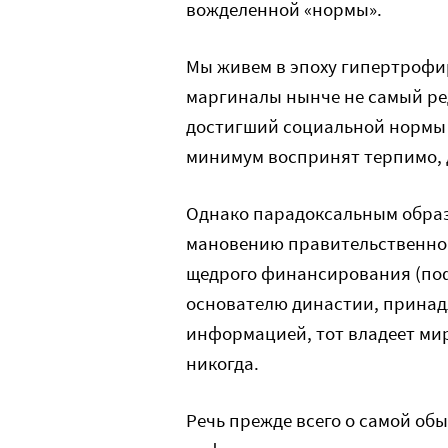
вожделенной «нормы».
Мы живем в эпоху гипертрофи
маргиналы нынче не самый ред
достигший социальной нормы и
минимум воспринят терпимо, 
Однако парадоксальным образо
мановению правительственног
щедрого финансирования (поф
основателю династии, принад
информацией, тот владеет миро
никогда.
Речь прежде всего о самой об