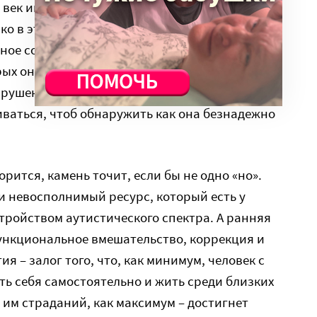
ой век информации, быстрых коммуникаций,
ко в этой области все меняется чрезвычайно
ное сообщество словно демонстрирует ту
орых они привыкли видеть предвестники и
ушений. Но все-таки и эта махина начинает
ваться, чтоб обнаружить как она безнадежно
ворится, камень точит, если бы не одно «но».
и невосполнимый ресурс, который есть у
стройством аутистического спектра. А ранняя
ункциональное вмешательство, коррекция и
 – залог того, что, как минимум, человек с
ь себя самостоятельно и жить среди близких
 им страданий, как максимум – достигнет