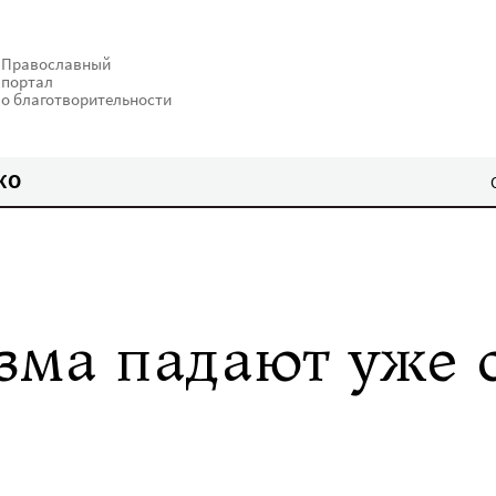
Православный
портал
о благотворительности
КО
зма падают уже 