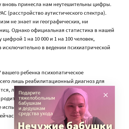
му вновь принесла нам неутешительны цифры.
АС (расстройство аутистического спектра).
изм не знает ни географических, ни
аниц. Однако официальная статистика в нашей
цифрой 1 на 10 000 и 1 на 100 человек,
з исключительно в ведении психиатрической
«У вашего ребенка психопатическое
 всего лишь реабилитационный диагноз для
ся, лучше откажитесь от него, ему будет
родите себе здорового – подумайте о себе,
е испытывают привязанности» – этот набор
ейчас.