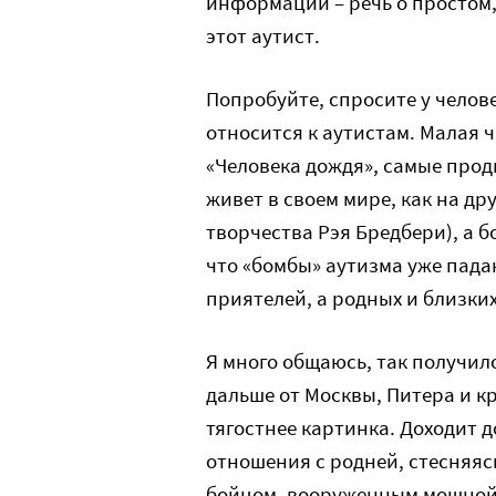
информации – речь о простом,
этот аутист.
Попробуйте, спросите у человек
относится к аутистам. Малая 
«Человека дождя», самые прод
живет в своем мире, как на др
творчества Рэя Бредбери), а 
что «бомбы» аутизма уже пада
приятелей, а родных и близких
Я много общаюсь, так получил
дальше от Москвы, Питера и к
тягостнее картинка. Доходит д
отношения с родней, стесняяс
бойцом, вооруженным мощной,