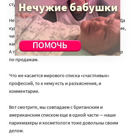
студента последнего курса.
Нет, в сущности, профессий – есть места. Кем стать? Да
куда возьмут, туда и поставят. Может, на радость маме,
чиновником, или таможенником, а может — в офис
какой.
А то всегда есть счастливое место работы – менеджер
по продажам.
Что же касается мирового списка «счастливых»
профессий, то к нему есть и разъяснения, и
комментарии.
Вот смотрите, мы совпадаем с британским и
американским списком еще в одной части — наши
парикмахеры и косметологи тоже довольны своим
делом.