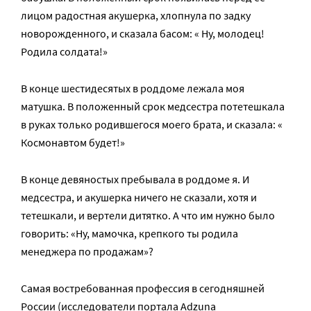
лицом радостная акушерка, хлопнула по задку
новорожденного, и сказала басом: « Ну, молодец!
Родила солдата!»
В конце шестидесятых в роддоме лежала моя
матушка. В положенный срок медсестра потетешкала
в руках только родившегося моего брата, и сказала: «
Космонавтом будет!»
В конце девяностых пребывала в роддоме я. И
медсестра, и акушерка ничего не сказали, хотя и
тетешкали, и вертели дитятко. А что им нужно было
говорить: «Ну, мамочка, крепкого ты родила
менеджера по продажам»?
Самая востребованная профессия в сегодняшней
России (исследователи портала Adzuna