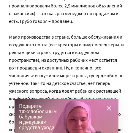
проанализировали более 2,5 миллионов объявлений
о вакансиях) — это как раз менеджер по продажам и
есть. Грубо говоря – продавец.
Мало производства в стране, больше обслуживания и
воздушного понта (все креаторы и пиар-менеджеры, и
рекламщики страны трудятся в воздушном
пространстве), из доступных рабочих мест остается
вот продавец и охранник. Ну, и конечно, все
чиновничье и служилое море страны, суперджобом не
учтенное. Так что на детское счастье, нет теперь
ужасного вопроса, когда ловят ребенка с растаявшей
конфетой за щекой, и настойчивый гость радостно
орет:«Кем ты хочешь стать?» (а мама в это время
скороговоркой произносит всеобщую утешительную
бормоталку: «Главное, что бы человек вырос
хороший!») – теперь об этом стыдно спрашивать даже