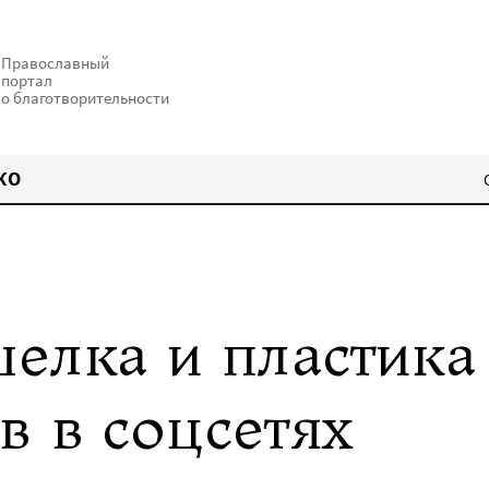
Православный
портал
о благотворительности
КО
шелка и пластика
в в соцсетях