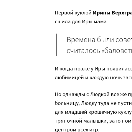
Первой куклой
Ирины Верхгр
сшила для Иры мама.
Времена были совет
считалось «баловст
И когда позже у Иры появилас
любимицей и каждую ночь зас
Но однажды с Людкой все же п
больницу, Людку туда не пуст
для младшей крошечную куклу
тряпочной малышки, зато помни
центром всех игр.