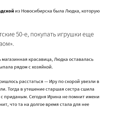
адской
из Новосибирска была Людка, которую
ские 50-е, покупать игрушки еще
вом».
ь магазинная красавица, Людка оставалась
ыпала рядом с хозяйкой.
ришлось расстаться — Иру по скорой увезли в
или. Тогда в утешение старшая сестра сшила
 с приданым. Сегодня Ирина не помнит имени
т, что та на долгое время стала для нее