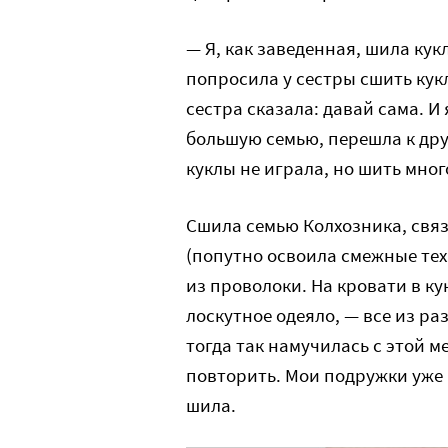
— Я, как заведенная, шила кук
попросила у сестры сшить кукл
сестра сказала: давай сама. И 
большую семью, перешла к дру
куклы не играла, но шить мно
Сшила семью Колхозника, связ
(попутно освоила смежные тех
из проволоки. На кровати в к
лоскутное одеяло, — все из ра
тогда так намучилась с этой ме
повторить. Мои подружки уже б
шила.