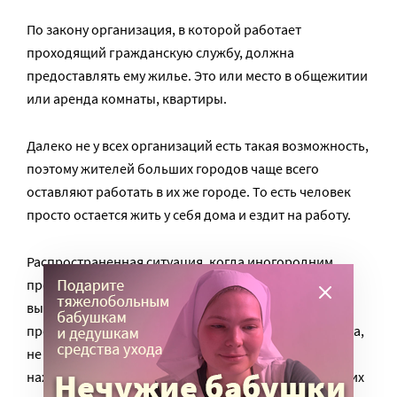
По закону организация, в которой работает
проходящий гражданскую службу, должна
предоставлять ему жилье. Это или место в общежитии
или аренда комнаты, квартиры.
Далеко не у всех организаций есть такая возможность,
поэтому жителей больших городов чаще всего
оставляют работать в их же городе. То есть человек
просто остается жить у себя дома и ездит на работу.
Распространенная ситуация, когда иногородним,
проходящим АГС в домах инвалидов и престарелых,
выделяют несколько комнат в корпусе с
проживающими. Получается, что в течение 21 месяца,
не считая отпуска, альтернативщики должны
находиться на своем рабочем месте. При этом для них