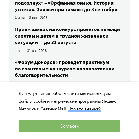
подсолнух» – «Орфанная семья. История
успеха». Заявки принимают до 8 сентября
8 июл. - 8 сен. 2026
Прием заявок на конкурс проектов помощи
сиротам и детям в трудной жизненной
ситуации — до 31 августа
1 авг. - 31 авг. 2026
«Форум Доноров» проведет практикум
по грантовым конкурсам корпоративной
благотворительности
11 авг. 2026
Для улучшения работы сайта мы используем
файлы cookie и метрические программы Яндекс
ВСЕ СОБЫТИЯ
Метрика и Счетчик Mail.
Что это значит?
Согласен