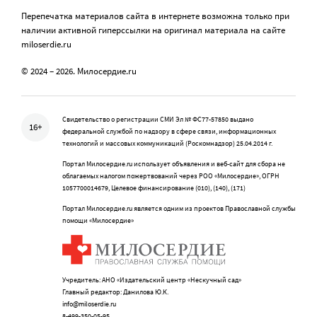
Перепечатка материалов сайта в интернете возможна только при
наличии активной гиперссылки на оригинал материала на сайте
miloserdie.ru
© 2024 – 2026. Милосердие.ru
Свидетельство о регистрации СМИ Эл № ФС77-57850 выдано
16+
федеральной службой по надзору в сфере связи, информационных
технологий и массовых коммуникаций (Роскомнадзор) 25.04.2014 г.
Портал Милосердие.ru использует объявления и веб-сайт для сбора не
облагаемых налогом пожертвований через РОО «Милосердие», ОГРН
1057700014679, Целевое финансирование (010), (140), (171)
Портал Милосердие.ru является одним из проектов Православной службы
помощи «Милосердие»
Учредитель: АНО «Издательский центр «Нескучный сад»
Главный редактор: Данилова Ю.К.
info@miloserdie.ru
8-499-350-05-95