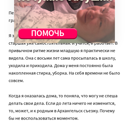
Первое время дома я отсыпалась. Из-за сменного
графика у меня был хронический недосып.
Я замужем, двое детей. Младшей дочке 14 лет, а
старшая уже самостоятельная: и учится, и работает. В
привычном ритме жизни младшую я практически не
видела. Она с восьми лет сама просыпалась в школу,
уходила и приходила. Дома у меня постоянно была
накопленная стирка, уборка. На себя времени не было
совсем.
Когда я оказалась дома, то поняла, что могу не спеша
делать свои дела. Если до лета ничего не изменится,
то, может, и к родным в Архангельск съезжу. Почему
бы не воспользоваться моментом.