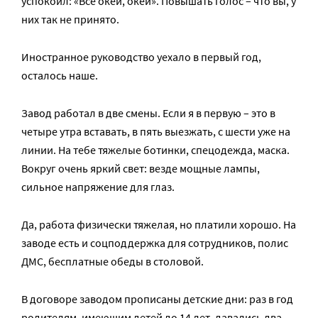
успокоил: «Все окей, окей». Повышать голос – что вы, у
них так не принято.
Иностранное руководство уехало в первый год,
осталось наше.
Завод работал в две смены. Если я в первую – это в
четыре утра вставать, в пять выезжать, с шести уже на
линии. На тебе тяжелые ботинки, спецодежда, маска.
Вокруг очень яркий свет: везде мощные лампы,
сильное напряжение для глаз.
Да, работа физически тяжелая, но платили хорошо. На
заводе есть и соцподдержка для сотрудников, полис
ДМС, бесплатные обеды в столовой.
В договоре заводом прописаны детские дни: раз в год
родителям, имеющим детей до 14 лет, давались два