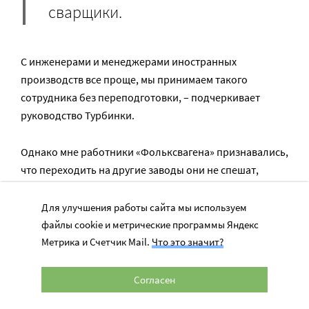
сварщики.
С инженерами и менеджерами иностранных
производств все проще, мы принимаем такого
сотрудника без переподготовки, – подчеркивает
руководство Турбинки.
Однако мне работники «Фольксвагена» признавались,
что переходить на другие заводы они не спешат,
потому что, по их словам, уровень зарплаты там на
порядок ниже, нет многих соцгарантий, которые
Для улучшения работы сайта мы используем
предоставлялись на иностранных предприятиях. Да и
файлы cookie и метрические программы Яндекс
сами калужские заводы даже при наличии 200
Метрика и Счетчик Mail.
Что это значит?
вакансий вряд ли смогут обеспечить работой тысячи
нуждающихся.
Согласен