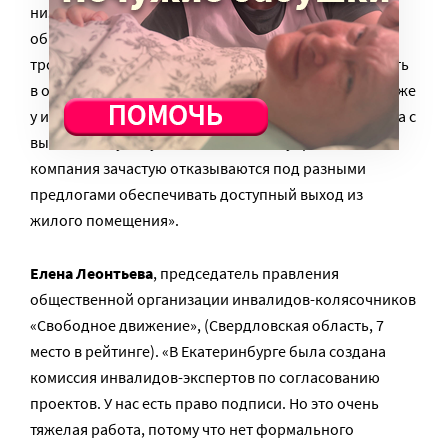
низкопольные, то они могут не чередоваться с
обычными. Один раз нам пришлось пропустить 4
троллейбуса, 19 минут на это ушло. В часы пик делать
в общественном транспорте нечего из-за давки. Также
у инвалидов Санкт-Петербурга есть острая проблема с
выходом на улицу из дома. ТСЖ или управляющая
компания зачастую отказываются под разными
предлогами обеспечивать доступный выход из
жилого помещения».
Елена Леонтьева
, председатель правления
общественной организации инвалидов-колясочников
«Свободное движение», (Свердловская область, 7
место в рейтинге). «В Екатеринбурге была создана
комиссия инвалидов-экспертов по согласованию
проектов. У нас есть право подписи. Но это очень
тяжелая работа, потому что нет формального