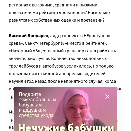
регионах с высокими, средними и низкими
показателями рейтинга доступности? Насколько
разнятся их собственных оценки и претензии?
Василий Бондарев
, лидер проекта «НЕдоступная
среда», Санкт-Петербург (8-е место в рейтинге).
«Наземный общественный транспорт стал работать
значительно лучше. Количество низкопольных
троллейбусов и автобусов увеличилось, но только
пользоваться откидной аппарелью водителей
научили год назад после неприятного случая, когда
инвалид-колясочник выпрыгнул из автобуса, получил
травму и сломал кресло-коляску.
Мы с другом любим пользоваться общественным
транспортом. Но бывает и так, что если на маршруте,
например, 12 троллейбусов, а половина из них