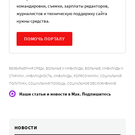
командировки, съемки, зарплаты редакторов,
журналистов и техническую поддержку сайта
нужны средства.
ПОМОЧЬ ПОРТАЛУ
,
,
БЕЗБАРЬЕРНАЯ СРЕДА
БОЛЬНЫЕ И ИНВАЛИДЫ
БОЛЬНЫЕ, ИНВАЛИДЫ И
,
,
,
,
СТАРИКИ
ИНВАЛИДНОСТЬ
ИНВАЛИДЫ
КОЛЯСОЧНИКИ
СОЦИАЛЬНАЯ
,
,
ПОЛИТИКА
СОЦИАЛЬНАЯ ПОМОЩЬ
СОЦИАЛЬНОЕ ОБСЛУЖИВАНИЕ
Наши статьи и новости в Max. Подпишитесь
НОВОСТИ