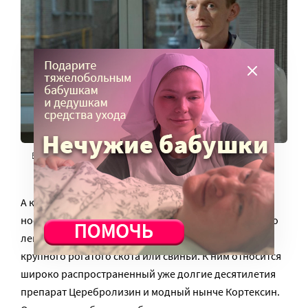
Врач Юрий Елисеев. Фото Павла Смертина
А кроме того, не все из них безопасны. Ряд
ноотропных препаратов имеет серьезные риски. Это
лекарственные средства, полученные из мозга
крупного рогатого скота или свиньи. К ним относится
широко распространенный уже долгие десятилетия
препарат Церебролизин и модный нынче Кортексин.