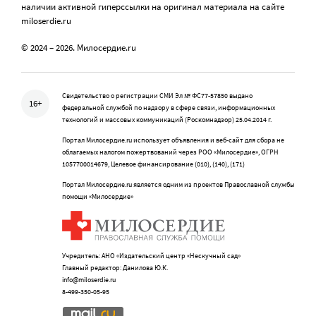
наличии активной гиперссылки на оригинал материала на сайте
miloserdie.ru
© 2024 – 2026. Милосердие.ru
Свидетельство о регистрации СМИ Эл № ФС77-57850 выдано
16+
федеральной службой по надзору в сфере связи, информационных
технологий и массовых коммуникаций (Роскомнадзор) 25.04.2014 г.
Портал Милосердие.ru использует объявления и веб-сайт для сбора не
облагаемых налогом пожертвований через РОО «Милосердие», ОГРН
1057700014679, Целевое финансирование (010), (140), (171)
Портал Милосердие.ru является одним из проектов Православной службы
помощи «Милосердие»
Учредитель: АНО «Издательский центр «Нескучный сад»
Главный редактор: Данилова Ю.К.
info@miloserdie.ru
8-499-350-05-95