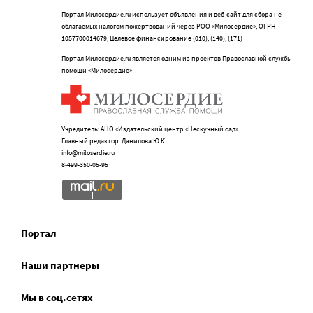
Портал Милосердие.ru использует объявления и веб-сайт для сбора не
облагаемых налогом пожертвований через РОО «Милосердие», ОГРН
1057700014679, Целевое финансирование (010), (140), (171)
Портал Милосердие.ru является одним из проектов Православной службы
помощи «Милосердие»
Учредитель: АНО «Издательский центр «Нескучный сад»
Главный редактор: Данилова Ю.К.
info@miloserdie.ru
8-499-350-05-95
Портал
Наши партнеры
Мы в соц.сетях