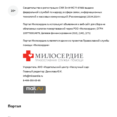
Свидетельство о регистрации СМИ Эл № ФС77-57850 выдано
16+
федеральной службой по надзору в сфере связи, информационных
технологий и массовых коммуникаций (Роскомнадзор) 25.04.2014 г.
Портал Милосердие.ru использует объявления и веб-сайт для сбора не
облагаемых налогом пожертвований через РОО «Милосердие», ОГРН
1057700014679, Целевое финансирование (010), (140), (171)
Портал Милосердие.ru является одним из проектов Православной службы
помощи «Милосердие»
Учредитель: АНО «Издательский центр «Нескучный сад»
Главный редактор: Данилова Ю.К.
info@miloserdie.ru
8-499-350-05-95
Портал