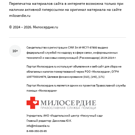
Перепечатка материалов сайта в интернете возможна только при
наличии активной гиперссылки на оригинал материала на сайте
miloserdie.ru
© 2024 – 2026. Милосердие.ru
Свидетельство о регистрации СМИ Эл № ФС77-57850 выдано
16+
федеральной службой по надзору в сфере связи, информационных
технологий и массовых коммуникаций (Роскомнадзор) 25.04.2014 г.
Портал Милосердие.ru использует объявления и веб-сайт для сбора не
облагаемых налогом пожертвований через РОО «Милосердие», ОГРН
1057700014679, Целевое финансирование (010), (140), (171)
Портал Милосердие.ru является одним из проектов Православной службы
помощи «Милосердие»
Учредитель: АНО «Издательский центр «Нескучный сад»
Главный редактор: Данилова Ю.К.
info@miloserdie.ru
8-499-350-05-95