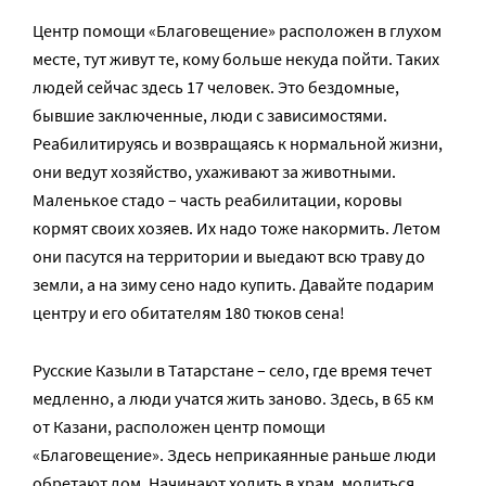
Центр помощи «Благовещение» расположен в глухом
месте, тут живут те, кому больше некуда пойти. Таких
людей сейчас здесь 17 человек. Это бездомные,
бывшие заключенные, люди с зависимостями.
Реабилитируясь и возвращаясь к нормальной жизни,
они ведут хозяйство, ухаживают за животными.
Маленькое стадо – часть реабилитации, коровы
кормят своих хозяев. Их надо тоже накормить. Летом
они пасутся на территории и выедают всю траву до
земли, а на зиму сено надо купить. Давайте подарим
центру и его обитателям 180 тюков сена!
Русские Казыли в Татарстане – село, где время течет
медленно, а люди учатся жить заново. Здесь, в 65 км
от Казани, расположен центр помощи
«Благовещение». Здесь неприкаянные раньше люди
обретают дом. Начинают ходить в храм, молиться,