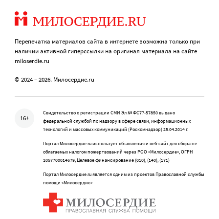
Перепечатка материалов сайта в интернете возможна только при
наличии активной гиперссылки на оригинал материала на сайте
miloserdie.ru
© 2024 – 2026. Милосердие.ru
Свидетельство о регистрации СМИ Эл № ФС77-57850 выдано
16+
федеральной службой по надзору в сфере связи, информационных
технологий и массовых коммуникаций (Роскомнадзор) 25.04.2014 г.
Портал Милосердие.ru использует объявления и веб-сайт для сбора не
облагаемых налогом пожертвований через РОО «Милосердие», ОГРН
1057700014679, Целевое финансирование (010), (140), (171)
Портал Милосердие.ru является одним из проектов Православной службы
помощи «Милосердие»