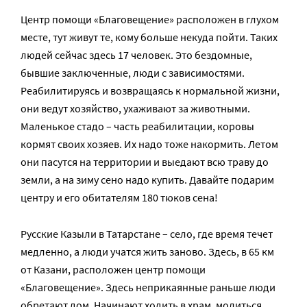
Центр помощи «Благовещение» расположен в глухом
месте, тут живут те, кому больше некуда пойти. Таких
людей сейчас здесь 17 человек. Это бездомные,
бывшие заключенные, люди с зависимостями.
Реабилитируясь и возвращаясь к нормальной жизни,
они ведут хозяйство, ухаживают за животными.
Маленькое стадо – часть реабилитации, коровы
кормят своих хозяев. Их надо тоже накормить. Летом
они пасутся на территории и выедают всю траву до
земли, а на зиму сено надо купить. Давайте подарим
центру и его обитателям 180 тюков сена!
Русские Казыли в Татарстане – село, где время течет
медленно, а люди учатся жить заново. Здесь, в 65 км
от Казани, расположен центр помощи
«Благовещение». Здесь неприкаянные раньше люди
обретают дом. Начинают ходить в храм, молиться,