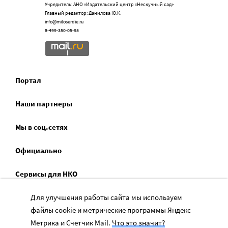
Учредитель: АНО «Издательский центр «Нескучный сад»
Главный редактор: Данилова Ю.К.
info@miloserdie.ru
8-499-350-05-95
Портал
Наши партнеры
Мы в соц.сетях
Официально
Сервисы для НКО
Для улучшения работы сайта мы используем
Спецпроекты
файлы cookie и метрические программы Яндекс
Социальное служение
Метрика и Счетчик Mail.
Что это значит?