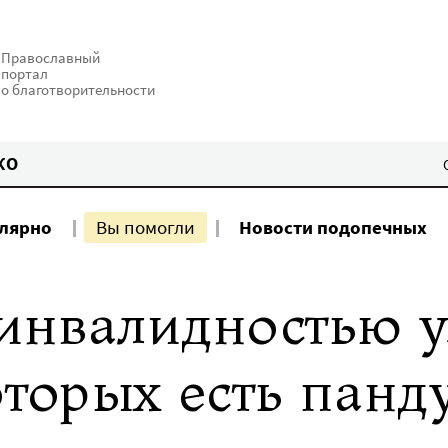
Православный
портал
о благотворительности
КО
улярно
Вы помогли
Новости подопечных
 инвалидностью 
оторых есть панд