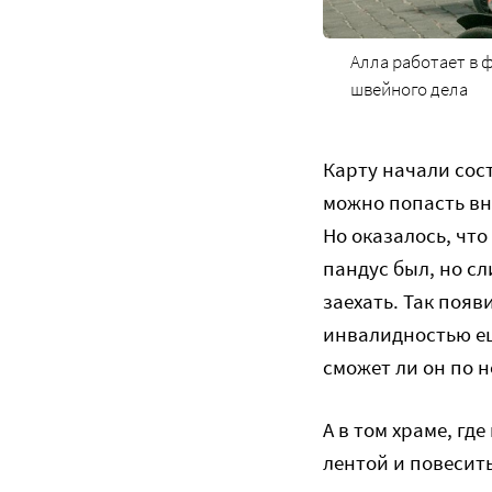
Алла работает в
швейного дела
Карту начали сос
можно попасть вн
Но оказалось, что
пандус был, но сл
заехать. Так появ
инвалидностью ещ
сможет ли он по н
А в том храме, гд
лентой и повесить