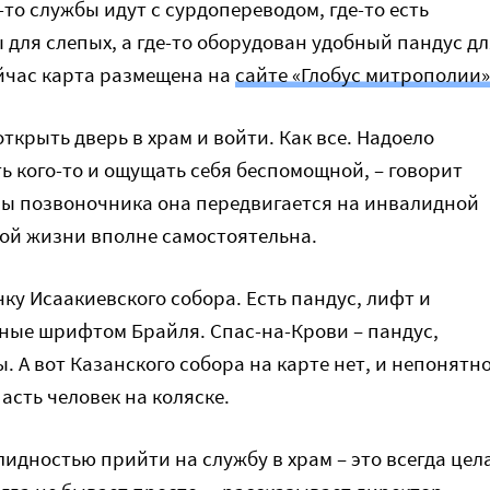
е-то службы идут с сурдопереводом, где-то есть
 для слепых, а где-то оборудован удобный пандус дл
йчас карта размещена на
сайте «Глобус митрополии»
открыть дверь в храм и войти. Как все. Надоело
ь кого-то и ощущать себя беспомощной, – говорит
мы позвоночника она передвигается на инвалидной
ной жизни вполне самостоятельна.
ку Исаакиевского собора. Есть пандус, лифт и
ные шрифтом Брайля. Спас-на-Крови – пандус,
 А вот Казанского собора на карте нет, и непонятно
асть человек на коляске.
лидностью прийти на службу в храм – это всегда цел