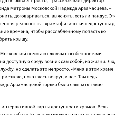
гда не бывает просто, – рассказывает директор
онда Матроны Московской Надежда Арзамасцева. –
нить, договариваться, выяснять, есть ли пандус. Эт
ненная реальность – храмы физически недоступны д
евние времена, чтобы расслабленному попасть ко
обрать крышу.
 Московской помогают людям с особенностями
 на доступную среду возник сам собой, из жизни. Лю
службу, но сделать это непросто. «Меня в этом храме
приезжаю, покатаюсь вокруг, и все. Там ведь
дежде Арзамасцевой горько было слышать такие
я интерактивной карты доступности храмов. Ведь
 тоже забота. Если невозможно сразу поставить вез