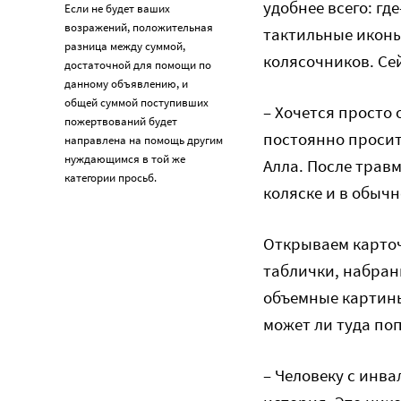
удобнее всего: гд
Если не будет ваших
возражений, положительная
тактильные иконы
разница между суммой,
колясочников. Се
достаточной для помощи по
данному объявлению, и
общей суммой поступивших
– Хочется просто 
пожертвований будет
постоянно просит
направлена на помощь другим
нуждающимся в той же
Алла. После трав
категории просьб.
коляске и в обыч
Открываем карточ
таблички, набран
объемные картины.
может ли туда поп
– Человеку с инва