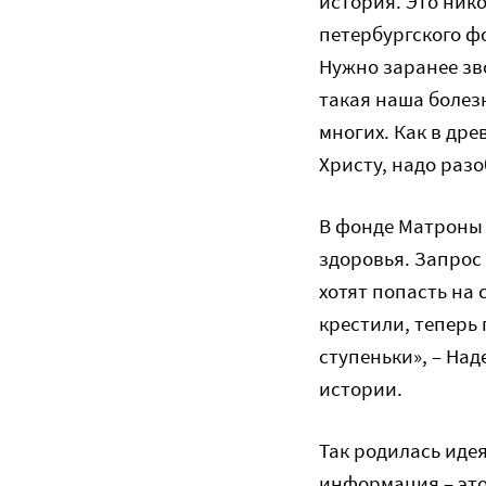
история. Это нико
петербургского ф
Нужно заранее зво
такая наша болез
многих. Как в др
Христу, надо раз
В фонде Матроны
здоровья. Запрос
хотят попасть на 
крестили, теперь 
ступеньки», – На
истории.
Так родилась иде
информация – это