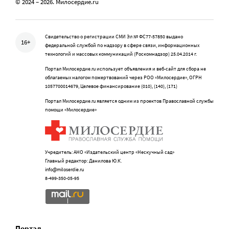
© 2024 – 2026. Милосердие.ru
Свидетельство о регистрации СМИ Эл № ФС77-57850 выдано
16+
федеральной службой по надзору в сфере связи, информационных
технологий и массовых коммуникаций (Роскомнадзор) 25.04.2014 г.
Портал Милосердие.ru использует объявления и веб-сайт для сбора не
облагаемых налогом пожертвований через РОО «Милосердие», ОГРН
1057700014679, Целевое финансирование (010), (140), (171)
Портал Милосердие.ru является одним из проектов Православной службы
помощи «Милосердие»
Учредитель: АНО «Издательский центр «Нескучный сад»
Главный редактор: Данилова Ю.К.
info@miloserdie.ru
8-499-350-05-95
Портал