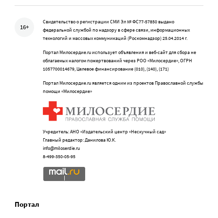
Свидетельство о регистрации СМИ Эл № ФС77-57850 выдано
16+
федеральной службой по надзору в сфере связи, информационных
технологий и массовых коммуникаций (Роскомнадзор) 25.04.2014 г.
Портал Милосердие.ru использует объявления и веб-сайт для сбора не
облагаемых налогом пожертвований через РОО «Милосердие», ОГРН
1057700014679, Целевое финансирование (010), (140), (171)
Портал Милосердие.ru является одним из проектов Православной службы
помощи «Милосердие»
Учредитель: АНО «Издательский центр «Нескучный сад»
Главный редактор: Данилова Ю.К.
info@miloserdie.ru
8-499-350-05-95
Портал